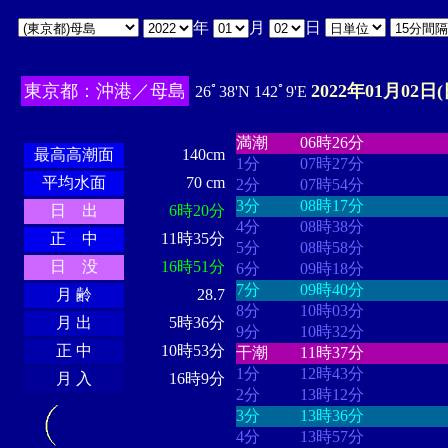
年
月
日
東京都：沖港／母島
2022年01月02日(
26ﾟ38'N 142ﾟ9'E
・・・・
・・・・・・・・
・
・・・・・・
・・・・・・
満潮
06時26分
最高高潮面
140cm
1分
07時27分
平均水面
70 cm
2分
07時54分
3分
08時17分
日 出
6時20分
4分
08時38分
正 中
11時35分
5分
08時58分
日 没
16時51分
6分
09時18分
7分
09時40分
月 齢
28.7
8分
10時03分
月 出
5時36分
9分
10時32分
正 中
10時53分
干潮
11時37分
1分
12時43分
月 入
16時9分
2分
13時12分
3分
13時36分
4分
13時57分