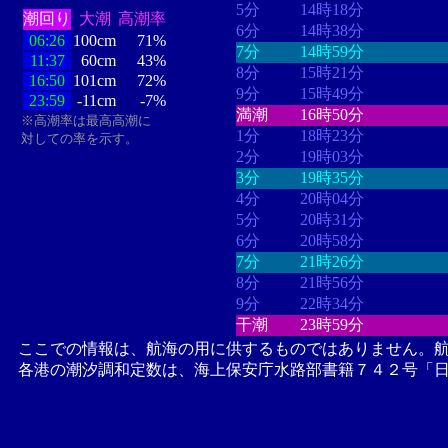
5分
14時18分
潮回り
大潮
高潮率
6分
14時38分
06:26
100cm
71%
7分
14時59分
11:37
60cm
43%
8分
15時21分
16:50
101cm
72%
9分
15時49分
23:59
-11cm
-7%
満潮
16時50分
※高潮率は最高高潮に
1分
18時23分
対しての率を示す。
2分
19時03分
3分
19時35分
4分
20時04分
5分
20時31分
6分
20時58分
7分
21時26分
8分
21時56分
9分
22時34分
干潮
23時59分
ここでの情報は、航海の用に供するものではありません。
各港の潮汐調和定数は、海上保安庁水路部書籍７４２号「