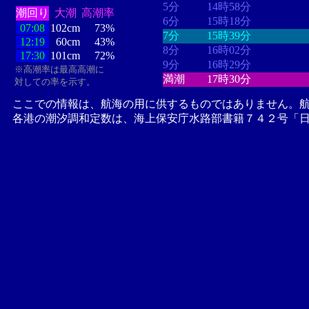
5分
14時58分
潮回り
大潮
高潮率
6分
15時18分
07:08
102cm
73%
7分
15時39分
12:19
60cm
43%
8分
16時02分
17:30
101cm
72%
9分
16時29分
※高潮率は最高高潮に
満潮
17時30分
対しての率を示す。
ここでの情報は、航海の用に供するものではありません。
各港の潮汐調和定数は、海上保安庁水路部書籍７４２号「