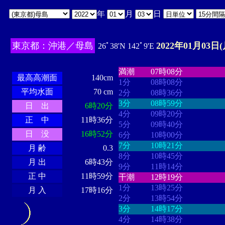
年
月
日
東京都：沖港／母島
2022年01月03日(
26ﾟ38'N 142ﾟ9'E
・・・・
・・・・・・・・
・
・・・・・・
・・・・・・
満潮
07時08分
最高高潮面
140cm
1分
08時08分
平均水面
70 cm
2分
08時36分
3分
08時59分
日 出
6時20分
4分
09時20分
正 中
11時36分
5分
09時40分
日 没
16時52分
6分
10時00分
7分
10時21分
月 齢
0.3
8分
10時45分
月 出
6時43分
9分
11時14分
正 中
11時59分
干潮
12時19分
1分
13時25分
月 入
17時16分
2分
13時54分
3分
14時17分
4分
14時38分