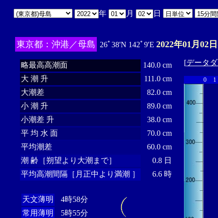
年
月
日
東京都：沖港／母島
2022年01月02日
26ﾟ38'N 142ﾟ9'E
[
データダ
略最高高潮面
140.0 cm
大 潮 升
111.0 cm
0
1
大潮差
82.0 cm
小 潮 升
89.0 cm
小潮差 升
38.0 cm
平 均 水 面
70.0 cm
平均潮差
60.0 cm
潮 齢［朔望より大潮まで］
0.8 日
平均高潮間隔［月正中より満潮 ］
6.6 時
天文薄明
4時58分
常用薄明
5時55分