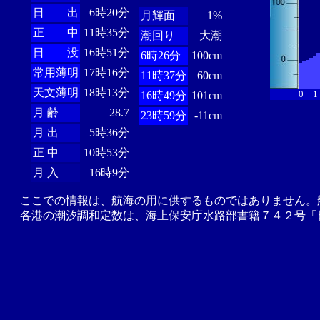
日 出
6時20分
月輝面
1%
正 中
11時35分
潮回り
大潮
日 没
16時51分
6時26分
100cm
常用薄明
17時16分
11時37分
60cm
天文薄明
18時13分
0
1
16時49分
101cm
月 齢
28.7
23時59分
-11cm
月 出
5時36分
正 中
10時53分
月 入
16時9分
ここでの情報は、航海の用に供するものではありません。
各港の潮汐調和定数は、海上保安庁水路部書籍７４２号「