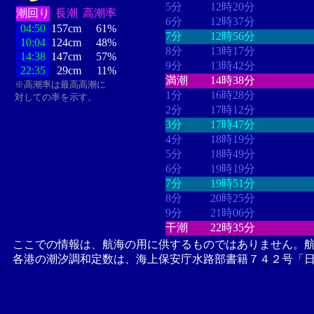
5分
12時20分
潮回り
長潮
高潮率
6分
12時37分
04:50
157cm
61%
7分
12時56分
10:04
124cm
48%
8分
13時17分
14:38
147cm
57%
9分
13時42分
22:35
29cm
11%
満潮
14時38分
※高潮率は最高高潮に
1分
16時28分
対しての率を示す。
2分
17時12分
3分
17時47分
4分
18時19分
5分
18時49分
6分
19時19分
7分
19時51分
8分
20時25分
9分
21時06分
干潮
22時35分
ここでの情報は、航海の用に供するものではありません。
各港の潮汐調和定数は、海上保安庁水路部書籍７４２号「