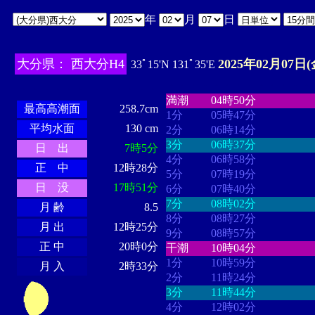
年
月
日
大分県： 西大分H4
2025年02月07日(
33ﾟ15'N 131ﾟ35'E
・・・・
・・・・・・・・
・
・・・・・・
・・・・・・
満潮
04時50分
最高高潮面
258.7cm
1分
05時47分
平均水面
130 cm
2分
06時14分
3分
06時37分
日 出
7時5分
4分
06時58分
正 中
12時28分
5分
07時19分
日 没
17時51分
6分
07時40分
7分
08時02分
月 齢
8.5
8分
08時27分
月 出
12時25分
9分
08時57分
正 中
20時0分
干潮
10時04分
1分
10時59分
月 入
2時33分
2分
11時24分
3分
11時44分
4分
12時02分