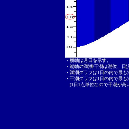
・横軸は月日を示す。
・縦軸の満潮/干潮は潮位、日
・満潮グラフは1日の内で最も
・干潮グラフは1日の内で最も
(1日1点単位なので干潮が高