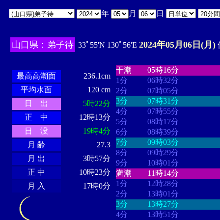
年
月
日
山口県：弟子待
2024年05月06日(月)
33ﾟ55'N 130ﾟ56'E
・・・・
・・・・・・・・
・
・・・・・・
・・・・・・
干潮
05時16分
最高高潮面
236.1cm
1分
06時32分
平均水面
120 cm
2分
07時05分
3分
07時31分
日 出
5時22分
4分
07時55分
正 中
12時13分
5分
08時17分
日 没
19時4分
6分
08時39分
7分
09時03分
月 齢
27.3
8分
09時29分
月 出
3時57分
9分
10時01分
正 中
10時23分
満潮
11時14分
1分
12時28分
月 入
17時0分
2分
13時01分
3分
13時27分
4分
13時51分