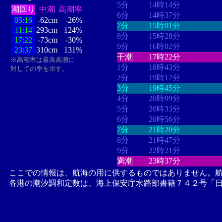
5分
14時14分
潮回り
中潮
高潮率
6分
14時37分
05:16
-62cm
-26%
7分
15時01分
11:14
293cm
124%
8分
15時28分
17:22
-73cm
-30%
9分
16時02分
23:37
310cm
131%
干潮
17時22分
※高潮率は最高高潮に
1分
18時43分
対しての率を示す。
2分
19時17分
3分
19時45分
4分
20時09分
5分
20時33分
6分
20時56分
7分
21時20分
8分
21時47分
9分
22時21分
満潮
23時37分
ここでの情報は、航海の用に供するものではありません。
各港の潮汐調和定数は、海上保安庁水路部書籍７４２号「