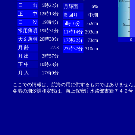
日 出
5時22分
月輝面
6%
正 中
12時13分
潮回り
中潮
日 没
19時4分
5時16分
-62cm
常用薄明
19時31分
11時14分
293cm
天文薄明
20時38分
0
17時22分
-73cm
月 齢
27.3
23時37分
310cm
月 出
3時57分
正 中
10時23分
月 入
17時0分
ここでの情報は、航海の用に供するものではありません
各港の潮汐調和定数は、海上保安庁水路部書籍７４２号