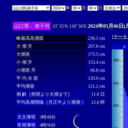
年
月
日
山口県：弟子待
2024年05月06日(
33ﾟ55'N 130ﾟ56'E
[
データ
略最高高潮面
236.1 cm
大 潮 升
207.8 cm
0
大潮差
175.5 cm
小 潮 升
153.4 cm
小潮差 升
66.8 cm
平 均 水 面
120.0 cm
平均潮差
121.2 cm
潮 齢［朔望より大潮まで］
11.8 日
平均高潮間隔［月正中より満潮 ］
12.6 時
天文薄明
3時49分
常用薄明
4時56分