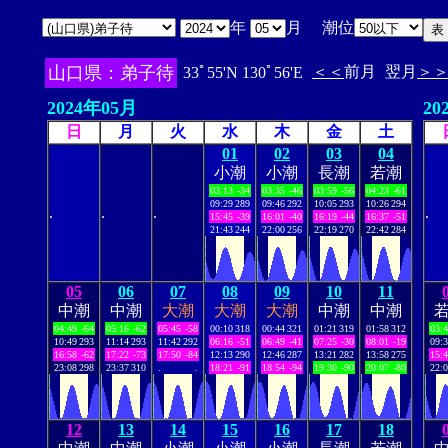
年
月 潮位
山口県：弟子待
＜＜
前月
翌月
＞
33ﾟ55'N 130ﾟ56'E
2024年05月
20
日
月
火
水
木
金
土
01
02
03
04
小潮
小潮
長潮
若潮
03:13
-34
03:35
-46
03:59
-56
04:23
-61
09:29
289
09:46
292
10:05
293
10:26
294
.
.
.
.
15:45
-39
16:01
-40
16:19
-44
16:37
-51
21:43
244
22:00
256
22:19
270
22:42
284
05
06
07
08
09
10
11
中潮
中潮
大潮
大潮
大潮
中潮
中潮
04:49
-64
05:16
-62
05:45
-58
00:10
318
00:44
321
01:21
319
01:58
312
03:
10:49
293
11:14
293
11:42
292
06:16
-51
06:49
-41
07:25
-30
08:01
-19
09:
16:58
-62
17:22
-73
17:50
-84
12:13
290
12:46
287
13:21
282
13:58
275
15:
23:08
298
23:37
310
.
.
18:21
-91
18:54
-94
19:30
-90
20:07
-80
22:
12
13
14
15
16
17
18