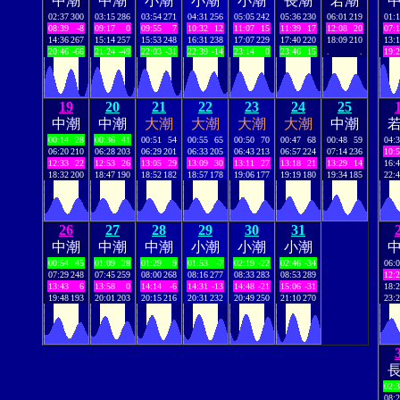
中潮
中潮
小潮
小潮
小潮
長潮
若潮
02:37
300
03:15
286
03:54
271
04:31
256
05:05
242
05:36
230
06:01
219
01:
08:39
-8
09:17
0
09:55
7
10:32
12
11:07
15
11:39
17
12:08
20
07:
14:36
267
15:14
257
15:53
248
16:31
238
17:07
229
17:40
220
18:09
210
13:
20:46
-66
21:24
-49
22:03
-31
22:39
-14
23:14
0
23:46
15
.
.
19:
19
20
21
22
23
24
25
中潮
中潮
大潮
大潮
大潮
大潮
中潮
00:14
28
00:36
41
00:51
54
00:55
65
00:50
70
00:47
68
00:48
59
04:
06:20
210
06:28
203
06:29
201
06:33
205
06:43
213
06:57
224
07:14
236
10:
12:33
22
12:53
26
13:05
29
13:09
30
13:11
27
13:18
21
13:29
14
16:
18:32
200
18:47
190
18:52
182
18:57
178
19:06
177
19:19
180
19:34
185
22:
26
27
28
29
30
31
中潮
中潮
中潮
小潮
小潮
小潮
00:54
45
01:09
28
01:29
9
01:53
-7
02:19
-22
02:46
-34
06:
07:29
248
07:45
259
08:00
268
08:16
277
08:33
283
08:53
289
12:
13:43
6
13:58
0
14:14
-6
14:31
-13
14:48
-21
15:06
-31
18:
19:48
193
20:01
203
20:15
216
20:31
232
20:49
250
21:10
270
23:
02:
08: