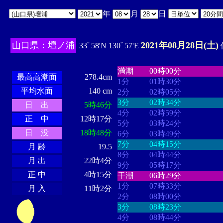
年
月
日
山口県：壇ノ浦
2021年08月28日(土)
33ﾟ58'N 130ﾟ57'E
・・・・
・・・・・・・・
・
・・・・・・
・・・・・・
満潮
00時00分
最高高潮面
278.4cm
1分
01時30分
平均水面
140 cm
2分
02時05分
3分
02時34分
日 出
5時46分
4分
02時59分
正 中
12時17分
5分
03時24分
日 没
18時48分
6分
03時49分
7分
04時15分
月 齢
19.5
8分
04時44分
月 出
22時4分
9分
05時17分
正 中
4時15分
干潮
06時29分
1分
07時33分
月 入
11時2分
2分
08時00分
3分
08時23分
4分
08時44分