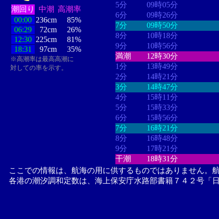
5分
09時05分
潮回り
中潮
高潮率
6分
09時26分
00:00
236cm
85%
7分
09時50分
06:29
72cm
26%
8分
10時18分
12:30
225cm
81%
9分
10時56分
18:31
97cm
35%
満潮
12時30分
※高潮率は最高高潮に
1分
13時49分
対しての率を示す。
2分
14時21分
3分
14時47分
4分
15時11分
5分
15時33分
6分
15時56分
7分
16時21分
8分
16時48分
9分
17時21分
干潮
18時31分
ここでの情報は、航海の用に供するものではありません。
各港の潮汐調和定数は、海上保安庁水路部書籍７４２号「