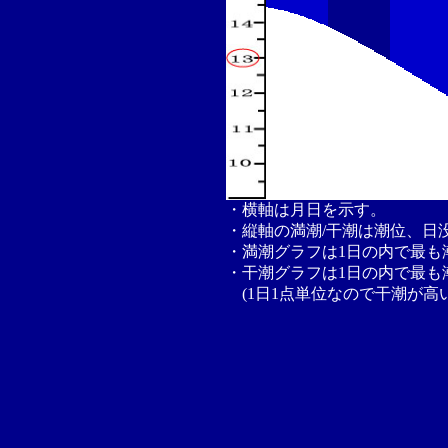
・横軸は月日を示す。
・縦軸の満潮/干潮は潮位、日
・満潮グラフは1日の内で最も
・干潮グラフは1日の内で最も
(1日1点単位なので干潮が高