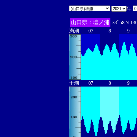
年
山口県：壇ノ浦
33ﾟ58'N 13
満潮
07
8
9
干潮
07
8
9