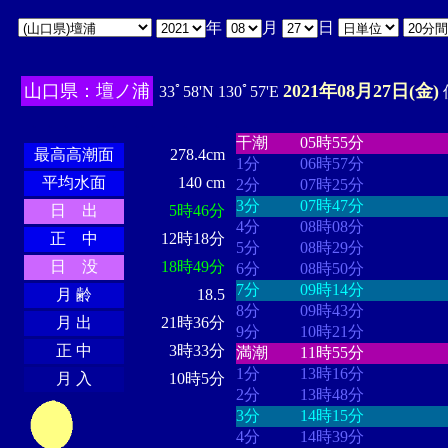
年
月
日
山口県：壇ノ浦
2021年08月27日(金)
33ﾟ58'N 130ﾟ57'E
・・・・
・・・・・・・・
・
・・・・・・
・・・・・・
干潮
05時55分
最高高潮面
278.4cm
1分
06時57分
平均水面
140 cm
2分
07時25分
3分
07時47分
日 出
5時46分
4分
08時08分
正 中
12時18分
5分
08時29分
日 没
18時49分
6分
08時50分
7分
09時14分
月 齢
18.5
8分
09時43分
月 出
21時36分
9分
10時21分
正 中
3時33分
満潮
11時55分
1分
13時16分
月 入
10時5分
2分
13時48分
3分
14時15分
4分
14時39分