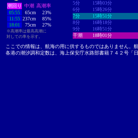
5分
15時03分
潮回り
中潮
高潮率
6分
15時26分
05:55
65cm
23%
7分
15時51分
11:55
237cm
85%
8分
16時18分
18:01
75cm
27%
9分
16時51分
※高潮率は最高高潮に
干潮
18時01分
対しての率を示す。
ここでの情報は、航海の用に供するものではありません。
各港の潮汐調和定数は、海上保安庁水路部書籍７４２号「