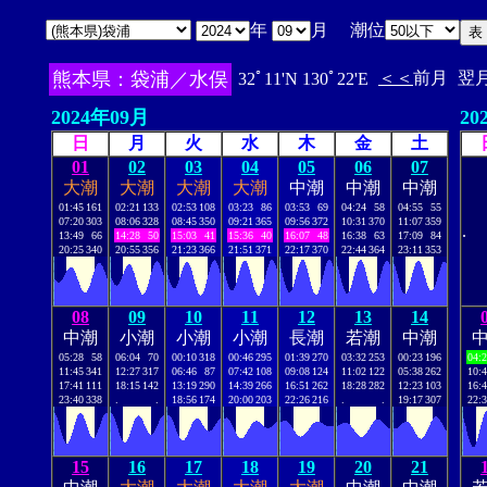
年
月 潮位
熊本県：袋浦／水俣
＜＜
前月
翌
32ﾟ11'N 130ﾟ22'E
2024年09月
20
日
月
火
水
木
金
土
01
02
03
04
05
06
07
大潮
大潮
大潮
大潮
中潮
中潮
中潮
01:45
161
02:21
133
02:53
108
03:23
86
03:53
69
04:24
58
04:55
55
07:20
303
08:06
328
08:45
350
09:21
365
09:56
372
10:31
370
11:07
359
.
13:49
66
14:28
50
15:03
41
15:36
40
16:07
48
16:38
63
17:09
84
20:25
340
20:55
356
21:23
366
21:51
371
22:17
370
22:44
364
23:11
353
08
09
10
11
12
13
14
中潮
小潮
小潮
小潮
長潮
若潮
中潮
05:28
58
06:04
70
00:10
318
00:46
295
01:39
270
03:32
253
00:23
196
04:
11:45
341
12:27
317
06:46
87
07:42
108
09:08
124
11:02
122
05:38
262
10:
17:41
111
18:15
142
13:19
290
14:39
266
16:51
262
18:28
282
12:23
103
16:
23:40
338
.
.
18:56
174
20:00
203
22:26
216
.
.
19:17
307
22:
15
16
17
18
19
20
21