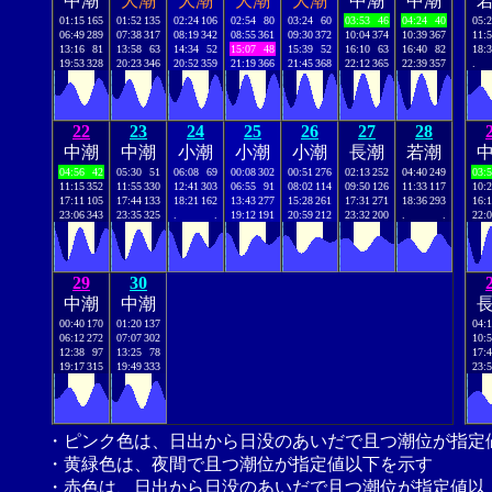
中潮
大潮
大潮
大潮
大潮
中潮
中潮
01:15
165
01:52
135
02:24
106
02:54
80
03:24
60
03:53
46
04:24
40
05:
06:49
289
07:38
317
08:19
342
08:55
361
09:30
372
10:04
374
10:39
367
11:
13:16
81
13:58
63
14:34
52
15:07
48
15:39
52
16:10
63
16:40
82
18:
19:53
328
20:23
346
20:52
359
21:19
366
21:45
368
22:12
365
22:39
357
.
22
23
24
25
26
27
28
中潮
中潮
小潮
小潮
小潮
長潮
若潮
04:56
42
05:30
51
06:08
69
00:08
302
00:51
276
02:13
252
04:40
249
03:
11:15
352
11:55
330
12:41
303
06:55
91
08:02
114
09:50
126
11:33
117
10:
17:11
105
17:44
133
18:21
162
13:43
277
15:28
261
17:31
271
18:36
293
16:
23:06
343
23:35
325
.
.
19:12
191
20:59
212
23:32
200
.
.
22:
29
30
中潮
中潮
00:40
170
01:20
137
04:
06:12
272
07:07
302
10:
12:38
97
13:25
78
17:
19:17
315
19:49
333
23:
・ピンク色は、日出から日没のあいだで且つ潮位が指定
・黄緑色は、夜間で且つ潮位が指定値以下を示す
・赤色は、日出から日没のあいだで且つ潮位が指定値以