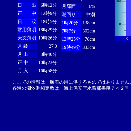
日 出
6時12分
月輝面
6%
正 中
12時9分
潮回り
中潮
日 没
18時5分
1時20分
138cm
常用薄明
18時29分
7時7分
302cm
天文薄明
19時26分
0
13時25分
78cm
月 齢
27.0
19時49分
333cm
月 出
3時40分
正 中
10時23分
月 入
16時58分
ここでの情報は、航海の用に供するものではありません
各港の潮汐調和定数は、海上保安庁水路部書籍７４２号