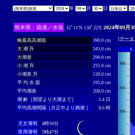
年
月
日
熊本県：袋浦／水俣
2024年09月3
32ﾟ11'N 130ﾟ22'E
[
データ
略最高高潮面
390.0 cm
大 潮 升
343.0 cm
0
大潮差
296.0 cm
小 潮 升
255.0 cm
小潮差 升
120.0 cm
平 均 水 面
195.0 cm
平均潮差
208.0 cm
潮 齢［朔望より大潮まで］
1.4 日
平均高潮間隔［月正中より満潮 ］
8.6 時
天文薄明
4時50分
常用薄明
5時47分