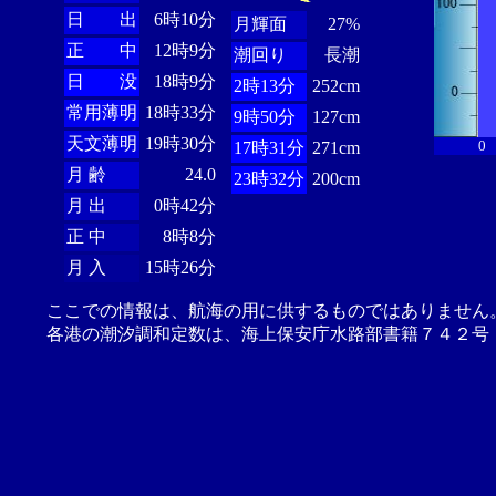
日 出
6時10分
月輝面
27%
正 中
12時9分
潮回り
長潮
日 没
18時9分
2時13分
252cm
常用薄明
18時33分
9時50分
127cm
天文薄明
19時30分
0
17時31分
271cm
月 齢
24.0
23時32分
200cm
月 出
0時42分
正 中
8時8分
月 入
15時26分
ここでの情報は、航海の用に供するものではありません
各港の潮汐調和定数は、海上保安庁水路部書籍７４２号