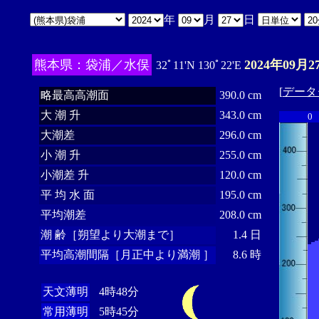
年
月
日
熊本県：袋浦／水俣
2024年09月2
32ﾟ11'N 130ﾟ22'E
[
データ
略最高高潮面
390.0 cm
大 潮 升
343.0 cm
0
大潮差
296.0 cm
小 潮 升
255.0 cm
小潮差 升
120.0 cm
平 均 水 面
195.0 cm
平均潮差
208.0 cm
潮 齢［朔望より大潮まで］
1.4 日
平均高潮間隔［月正中より満潮 ］
8.6 時
天文薄明
4時48分
常用薄明
5時45分