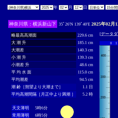
年
月
日
神奈川県：横浜新山下
2025年02月1
35ﾟ26'N 139ﾟ40'E
[
データダ
略最高高潮面
229.6 cm
大 潮 升
185.1 cm
0
1
大潮差
140.3 cm
小 潮 升
139.3 cm
小潮差 升
48.6 cm
平 均 水 面
115.0 cm
平均潮差
94.5 cm
潮 齢［朔望より大潮まで］
1.1 日
平均高潮間隔［月正中より満潮 ］
5.2 時
天文薄明
5時6分
常用薄明
6時5分