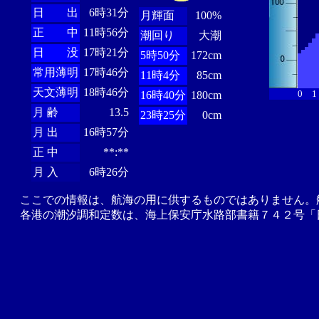
日 出
6時31分
月輝面
100%
正 中
11時56分
潮回り
大潮
日 没
17時21分
5時50分
172cm
常用薄明
17時46分
11時4分
85cm
天文薄明
18時46分
0
1
16時40分
180cm
月 齢
13.5
23時25分
0cm
月 出
16時57分
正 中
**:**
月 入
6時26分
ここでの情報は、航海の用に供するものではありません。
各港の潮汐調和定数は、海上保安庁水路部書籍７４２号「