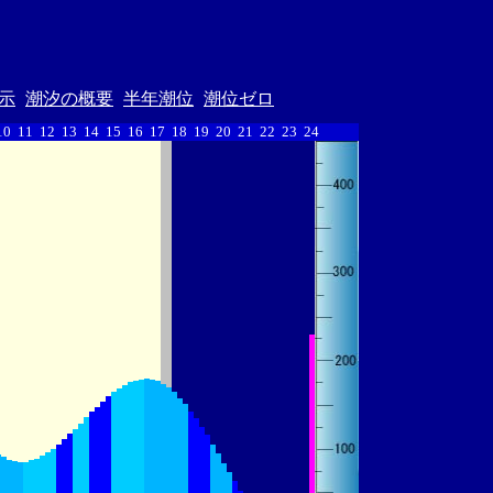
示
潮汐の概要
半年潮位
潮位ゼロ
10
11
12
13
14
15
16
17
18
19
20
21
22
23
24