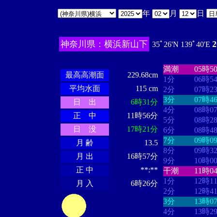
年
月
日
神奈川県：横浜新山下
35ﾟ26'N 139ﾟ40'E
・・・・
・・
・・・・・・
・・・・・・
満潮
05時5
最高高潮面
229.68cm
1分
06時5
平均水面
115 cm
2分
07時2
3分
07時4
日 出
6時31分
4分
08時0
正 中
11時56分
5分
08時2
日 没
17時21分
6分
08時4
7分
09時0
月 齢
13.5
8分
09時3
月 出
16時57分
9分
10時0
正 中
**:**
干潮
11時0
1分
12時1
月 入
6時26分
2分
12時4
3分
13時0
4分
13時2