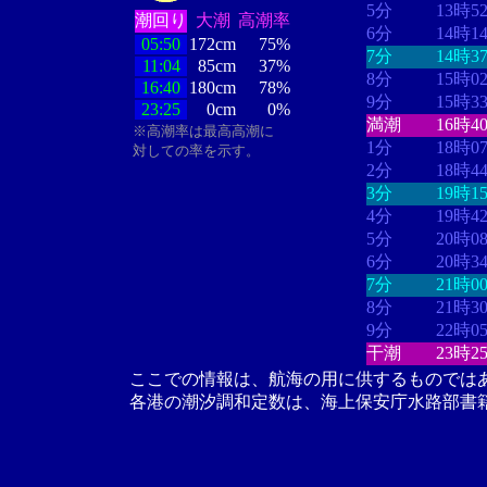
5分
13時5
潮回り
大潮
高潮率
6分
14時1
05:50
172cm
75%
7分
14時3
11:04
85cm
37%
8分
15時0
16:40
180cm
78%
9分
15時3
23:25
0cm
0%
満潮
16時4
※高潮率は最高高潮に
1分
18時0
対しての率を示す。
2分
18時4
3分
19時1
4分
19時4
5分
20時0
6分
20時3
7分
21時0
8分
21時3
9分
22時0
干潮
23時2
ここでの情報は、航海の用に供するものでは
各港の潮汐調和定数は、海上保安庁水路部書