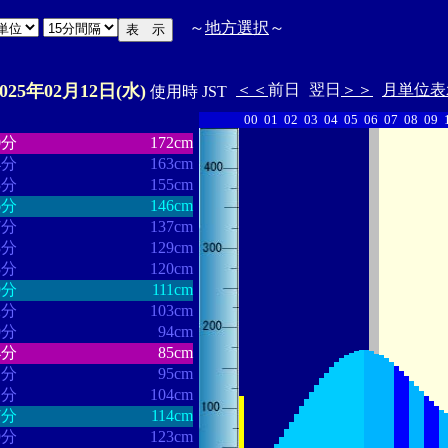
～
地方選択
～
2025年02月12日(水)
＜＜
前日
翌日
＞＞
月単位表
使用時 JST
00
01
02
03
04
05
06
07
08
09
・・・・・・
・・・・・・・
0分
172cm
4分
163cm
3分
155cm
6分
146cm
7分
137cm
8分
129cm
8分
120cm
9分
111cm
2分
103cm
0分
94cm
4分
85cm
1分
95cm
1分
104cm
7分
114cm
9分
123cm