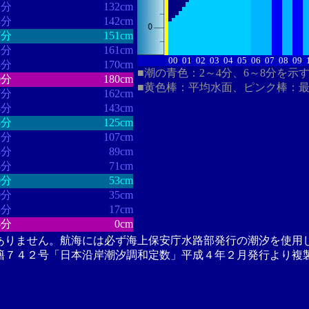
2分
132cm
4分
142cm
7分
151cm
2分
161cm
00
01
02
03
04
05
06
07
08
09
3分
170cm
■潮の青色：2～4分、6～8分を示
0分
180cm
■黄色棒：平均水面、ピンク棒：
7分
162cm
4分
143cm
5分
125cm
2分
107cm
8分
89cm
4分
71cm
0分
53cm
0分
35cm
5分
17cm
5分
0cm
ありません。航海には必ず海上保安庁水路部発行の潮汐を使用
籍７４２号「日本沿岸潮汐調和定数」平成４年２月発行より複