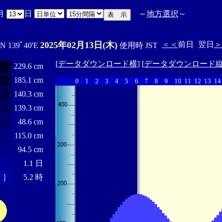
月
日
～
地方選択
～
2025年02月13日(木)
＜＜
前日
翌日
＞
'N 139ﾟ40'E
使用時 JST
[
データダウンロード横
] [
データダウンロード
229.6 cm
185.1 cm
0
1
2
3
4
5
6
7
8
9
10
11
12
13
14
140.3 cm
139.3 cm
48.6 cm
115.0 cm
94.5 cm
1.1 日
 ］
5.2 時