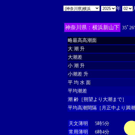
年
神奈川県：横浜新山下
35ﾟ26
略最高高潮面
大 潮 升
大潮差
小 潮 升
小潮差 升
平 均 水 面
平均潮差
潮 齢［朔望より大潮まで］
平均高潮間隔［月正中より満潮
天文薄明
5時5分
常用薄明
6時4分