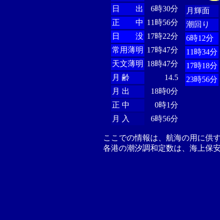
日 出
6時30分
月輝面
正 中
11時56分
潮回り
日 没
17時22分
6時12分
常用薄明
17時47分
11時34分
天文薄明
18時47分
17時18分
月 齢
14.5
23時56分
月 出
18時0分
正 中
0時1分
月 入
6時56分
ここでの情報は、航海の用に供
各港の潮汐調和定数は、海上保