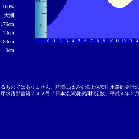
100%
大潮
176cm
73cm
0
1
2
3
4
5
6
7
8
9
10
11
12
13
14
183cm
3cm
するものではありません。航海には必ず海上保安庁水路部発行
安庁水路部書籍７４２号「日本沿岸潮汐調和定数」平成４年２