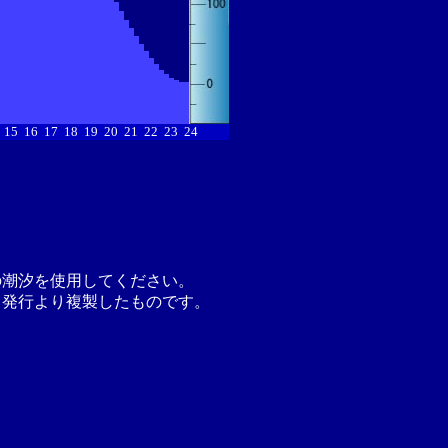
15
16
17
18
19
20
21
22
23
24
の潮汐を使用してください。
月発行より複製したものです。