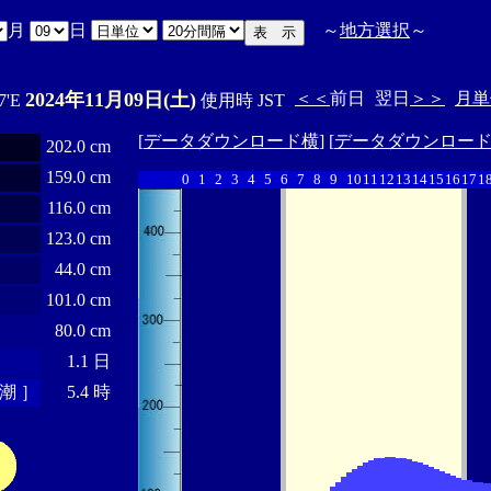
月
日
～
地方選択
～
2024年11月09日(土)
＜＜
前日
翌日
＞＞
月単
7'E
使用時 JST
[
データダウンロード横
] [
データダウンロー
202.0 cm
159.0 cm
0
1
2
3
4
5
6
7
8
9
10
11
12
13
14
15
16
17
1
116.0 cm
123.0 cm
44.0 cm
101.0 cm
80.0 cm
1.1 日
潮 ］
5.4 時