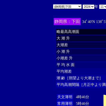
年
静岡県：下田
34ﾟ40'N 138ﾟ5
略最高高潮面
大 潮 升
大潮差
小 潮 升
小潮差 升
平 均 水 面
平均潮差
潮 齢［朔望より大潮まで］
平均高潮間隔［月正中より満
天文薄明
4時46分
常用薄明
5時46分