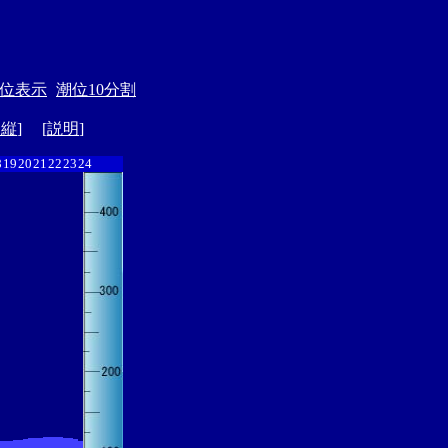
位表示
潮位10分割
ド縦
] [
説明
]
8
19
20
21
22
23
24