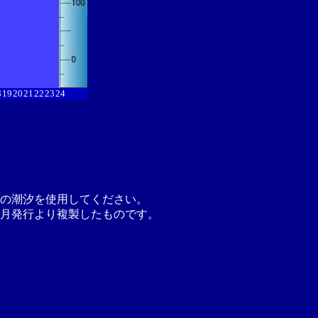
8
19
20
21
22
23
24
の潮汐を使用してください。
月発行より複製したものです。