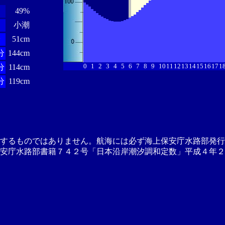
49%
小潮
分
51cm
分
144cm
0
1
2
3
4
5
6
7
8
9
10
11
12
13
14
15
16
17
1
分
114cm
分
119cm
供するものではありません。航海には必ず海上保安庁水路部発行
安庁水路部書籍７４２号「日本沿岸潮汐調和定数」平成４年２