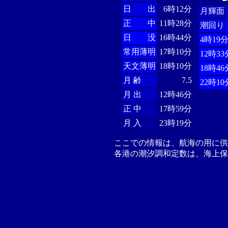
日 出
6時12分
月輝面
正 中
11時28分
潮回り
日 没
16時44分
4時19
常用薄明
17時10分
12時33
天文薄明
18時10分
18時46
月 齢
7.5
22時10
月 出
12時46分
正 中
17時59分
月 入
23時19分
ここでの情報は、航海の用に
各港の潮汐調和定数は、海上保