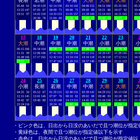
長潮
若潮
中潮
中潮
大潮
大潮
大潮
05:44
61
00:43
120
02:14
130
03:16
142
04:06
152
04:51
160
05:33
165
05:
13:25
147
07:05
67
08:09
71
09:00
75
09:43
80
10:21
86
10:57
92
10:
19:51
97
14:02
150
14:33
153
15:01
157
15:28
160
15:54
163
16:21
165
15:
.
.
20:30
78
21:04
60
21:36
42
22:09
27
22:43
14
23:17
6
23:
17
18
19
20
21
22
23
大潮
中潮
中潮
中潮
中潮
小潮
小潮
06:15
166
06:58
164
00:28
2
01:06
7
01:48
16
02:34
28
03:29
42
03:
11:31
99
12:06
106
07:42
161
08:29
156
09:22
151
10:20
147
11:20
145
10:
16:48
166
17:17
165
12:42
111
13:24
116
14:16
118
15:30
118
17:12
111
16:
23:52
2
.
.
17:47
162
18:20
155
18:57
146
19:47
134
21:11
122
21:
24
25
26
27
28
29
30
小潮
長潮
若潮
中潮
中潮
大潮
大潮
04:35
56
05:52
67
01:20
121
02:40
131
03:39
142
04:29
152
05:13
158
05:
12:15
145
13:01
146
07:07
76
08:10
82
09:02
88
09:48
93
10:28
98
10:
18:42
97
19:40
80
13:39
148
14:13
151
14:45
155
15:16
158
15:46
161
15:
23:24
116
.
.
20:24
61
21:02
44
21:39
27
22:15
14
22:51
4
22:
・ピンク色は、日出から日没のあいだで且つ潮位が指定
・黄緑色は、夜間で且つ潮位が指定値以下を示す
・赤色は、日出から日没のあいだで且つ潮位が指定値以