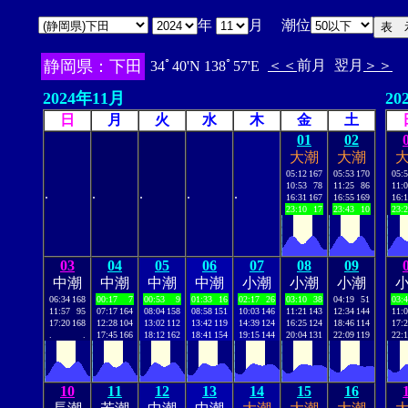
年
月 潮位
静岡県：下田
＜＜
前月
翌月
＞＞
34ﾟ40'N 138ﾟ57'E
2024年11月
20
日
月
火
水
木
金
土
01
02
大潮
大潮
05:12
167
05:53
170
05:
10:53
78
11:25
86
11:
.
.
.
.
.
16:31
167
16:55
169
16:
23:10
17
23:43
10
23:
03
04
05
06
07
08
09
中潮
中潮
中潮
中潮
小潮
小潮
小潮
06:34
168
00:17
7
00:53
9
01:33
16
02:17
26
03:10
38
04:19
51
03:
11:57
95
07:17
164
08:04
158
08:58
151
10:03
146
11:21
143
12:34
144
11:
17:20
168
12:28
104
13:02
112
13:42
119
14:39
124
16:25
124
18:46
114
17:
.
.
17:45
166
18:12
162
18:41
154
19:15
144
20:04
131
22:09
119
22:
10
11
12
13
14
15
16