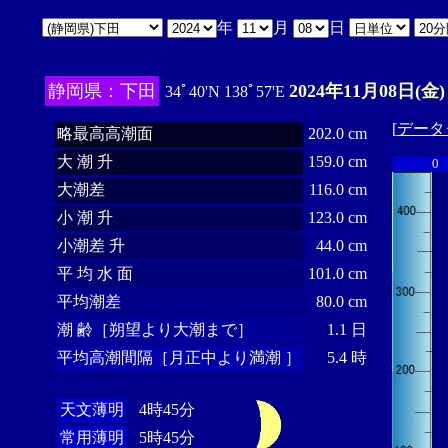
年
月
日
静岡県：下田
2024年11月08日(金)
34ﾟ40'N 138ﾟ57'E
[
データ
略最高高潮面
202.0 cm
大 潮 升
159.0 cm
0
大潮差
116.0 cm
小 潮 升
123.0 cm
小潮差 升
44.0 cm
平 均 水 面
101.0 cm
平均潮差
80.0 cm
潮 齢［朔望より大潮まで］
1.1 日
平均高潮間隔［月正中より満潮 ］
5.4 時
天文薄明
4時45分
常用薄明
5時45分