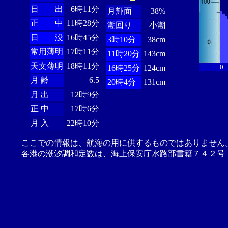
日 出
6時11分
月輝面
38%
正 中
11時28分
潮回り
小潮
日 没
16時45分
3時10分
38cm
常用薄明
17時11分
11時20分
143cm
天文薄明
18時11分
0
16時25分
124cm
月 齢
6.5
20時4分
131cm
月 出
12時9分
正 中
17時6分
月 入
22時10分
ここでの情報は、航海の用に供するものではありません
各港の潮汐調和定数は、海上保安庁水路部書籍７４２号