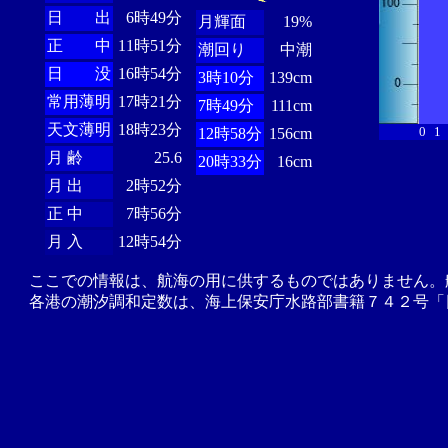
日 出
6時49分
月輝面
19%
正 中
11時51分
潮回り
中潮
日 没
16時54分
3時10分
139cm
常用薄明
17時21分
7時49分
111cm
天文薄明
18時23分
0
1
12時58分
156cm
月 齢
25.6
20時33分
16cm
月 出
2時52分
正 中
7時56分
月 入
12時54分
ここでの情報は、航海の用に供するものではありません。
各港の潮汐調和定数は、海上保安庁水路部書籍７４２号「