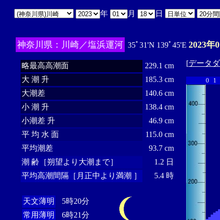
年
月
日
神奈川県：川崎／塩浜運河
2023年
35ﾟ31'N 139ﾟ45'E
[
データダ
略最高高潮面
229.1 cm
大 潮 升
185.3 cm
0
1
大潮差
140.6 cm
小 潮 升
138.4 cm
小潮差 升
46.9 cm
平 均 水 面
115.0 cm
平均潮差
93.7 cm
潮 齢［朔望より大潮まで］
1.2 日
平均高潮間隔［月正中より満潮 ］
5.4 時
天文薄明
5時20分
常用薄明
6時21分