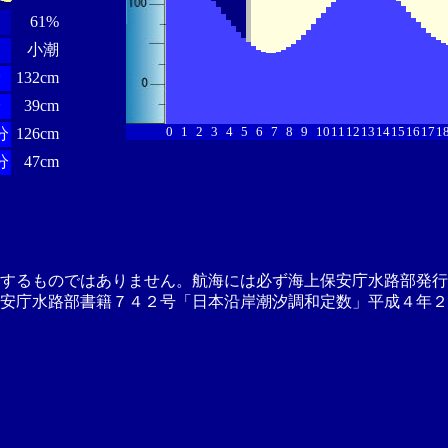
61%
小潮
分
132cm
分
39cm
0
1
2
3
4
5
6
7
8
9
10
11
12
13
14
15
16
17
1
分
126cm
分
47cm
供するものではありません。航海には必ず海上保安庁水路部発行
安庁水路部書籍７４２号「日本沿岸潮汐調和定数」平成４年２