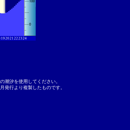
8
19
20
21
22
23
24
の潮汐を使用してください。
月発行より複製したものです。