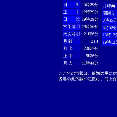
日 出
5時29分
月輝面
正 中
12時29分
潮回り
日 没
19時29分
0時45
常用薄明
19時56分
6時52
天文薄明
21時6分
13時12
月 齢
21.1
19時12
月 出
23時7分
正 中
5時6分
月 入
11時44分
ここでの情報は、航海の用に
各港の潮汐調和定数は、海上保