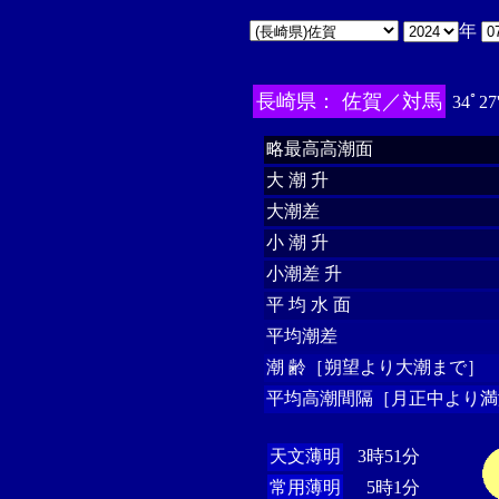
年
長崎県： 佐賀／対馬
34ﾟ27
略最高高潮面
大 潮 升
大潮差
小 潮 升
小潮差 升
平 均 水 面
平均潮差
潮 齢［朔望より大潮まで］
平均高潮間隔［月正中より満
天文薄明
3時51分
常用薄明
5時1分