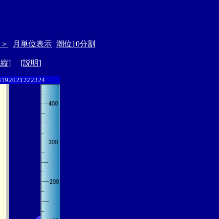
＞＞
月単位表示
潮位10分割
ド縦
] [
説明
]
8
19
20
21
22
23
24