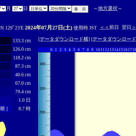
月
日
～
地方選択
～
2024年07月27日(土)
＜＜
前日
翌日
'N 129ﾟ23'E
使用時 JST
[
データダウンロード横
] [
データダウンロー
133.3 cm
126.0 cm
0
1
2
3
4
5
6
7
8
9
10
11
12
13
14
15
16
17
1
118.2 cm
87.3 cm
40.6 cm
67.0 cm
79.4 cm
1.0 日
潮 ］
8.7 時