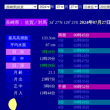
年
月
日
長崎県： 佐賀／対馬
2024年07月27日
34ﾟ27'N 129ﾟ23'E
・・・・
・・・・・・・・
・
・・・・・・
・・・・・・
満潮
00時45分
最高高潮面
133.3cm
1分
02時00分
平均水面
67 cm
2分
02時33分
3分
03時00分
日 出
5時29分
4分
03時24分
正 中
12時29分
5分
03時47分
日 没
19時29分
6分
04時10分
7分
04時35分
月 齢
21.1
8分
05時02分
月 出
23時7分
9分
05時35分
正 中
5時6分
干潮
06時52分
1分
08時08分
月 入
11時44分
2分
08時42分
3分
09時10分
4分
09時36分