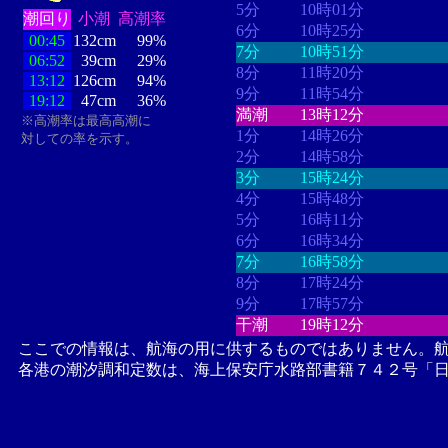
5分
10時01分
潮回り
小潮
高潮率
6分
10時25分
00:45
132cm
99%
7分
10時51分
06:52
39cm
29%
8分
11時20分
13:12
126cm
94%
9分
11時54分
19:12
47cm
36%
満潮
13時12分
※高潮率は最高高潮に
1分
14時26分
対しての率を示す。
2分
14時58分
3分
15時24分
4分
15時48分
5分
16時11分
6分
16時34分
7分
16時58分
8分
17時24分
9分
17時57分
干潮
19時12分
ここでの情報は、航海の用に供するものではありません。
各港の潮汐調和定数は、海上保安庁水路部書籍７４２号「