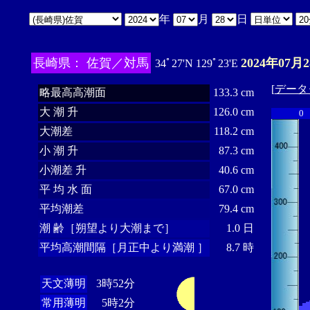
年
月
日
長崎県： 佐賀／対馬
2024年07月
34ﾟ27'N 129ﾟ23'E
[
データ
略最高高潮面
133.3 cm
大 潮 升
126.0 cm
0
大潮差
118.2 cm
小 潮 升
87.3 cm
小潮差 升
40.6 cm
平 均 水 面
67.0 cm
平均潮差
79.4 cm
潮 齢［朔望より大潮まで］
1.0 日
平均高潮間隔［月正中より満潮 ］
8.7 時
天文薄明
3時52分
常用薄明
5時2分