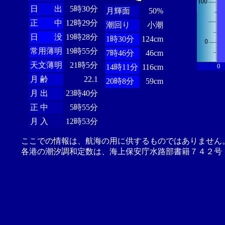
日 出
5時30分
月輝面
50%
正 中
12時29分
潮回り
小潮
日 没
19時28分
1時30分
124cm
常用薄明
19時55分
7時46分
46cm
天文薄明
21時5分
0
14時11分
116cm
月 齢
22.1
20時8分
59cm
月 出
23時40分
正 中
5時55分
月 入
12時53分
ここでの情報は、航海の用に供するものではありません
各港の潮汐調和定数は、海上保安庁水路部書籍７４２号