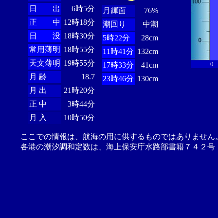
日 出
6時5分
月輝面
76%
正 中
12時18分
潮回り
中潮
日 没
18時30分
5時22分
28cm
常用薄明
18時55分
11時41分
132cm
天文薄明
19時55分
0
17時33分
41cm
月 齢
18.7
23時46分
130cm
月 出
21時20分
正 中
3時44分
月 入
10時50分
ここでの情報は、航海の用に供するものではありません
各港の潮汐調和定数は、海上保安庁水路部書籍７４２号