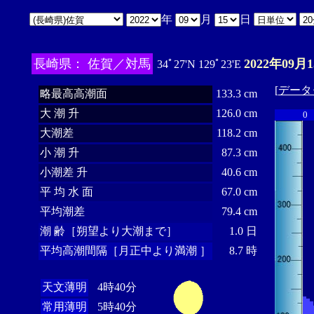
年
月
日
長崎県： 佐賀／対馬
2022年09月
34ﾟ27'N 129ﾟ23'E
[
データ
略最高高潮面
133.3 cm
大 潮 升
126.0 cm
0
大潮差
118.2 cm
小 潮 升
87.3 cm
小潮差 升
40.6 cm
平 均 水 面
67.0 cm
平均潮差
79.4 cm
潮 齢［朔望より大潮まで］
1.0 日
平均高潮間隔［月正中より満潮 ］
8.7 時
天文薄明
4時40分
常用薄明
5時40分