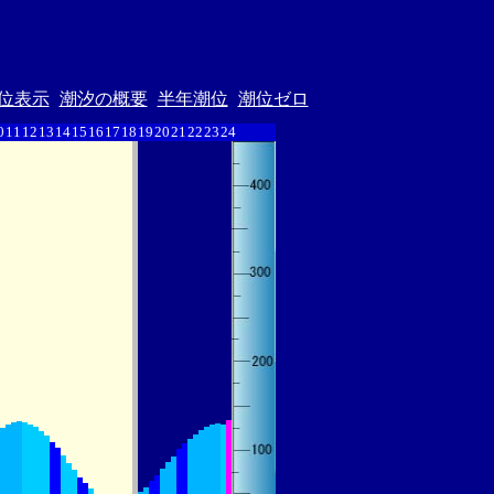
位表示
潮汐の概要
半年潮位
潮位ゼロ
0
11
12
13
14
15
16
17
18
19
20
21
22
23
24