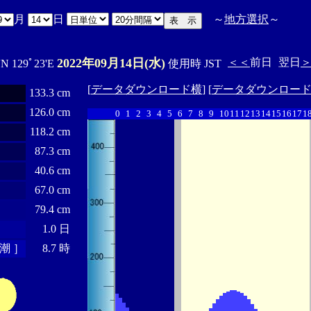
月
日
～
地方選択
～
2022年09月14日(水)
＜＜
前日
翌日
'N 129ﾟ23'E
使用時 JST
[
データダウンロード横
] [
データダウンロー
133.3 cm
126.0 cm
0
1
2
3
4
5
6
7
8
9
10
11
12
13
14
15
16
17
1
118.2 cm
87.3 cm
40.6 cm
67.0 cm
79.4 cm
1.0 日
潮 ］
8.7 時