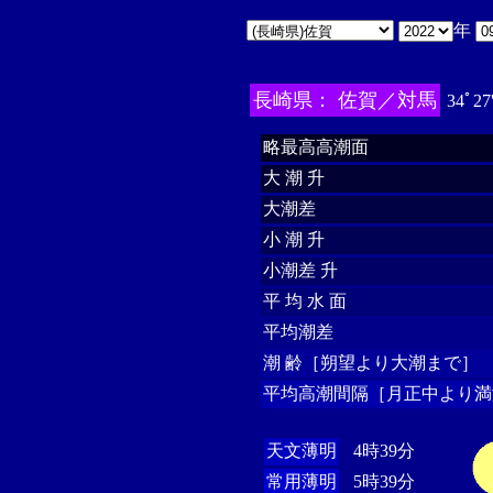
年
長崎県： 佐賀／対馬
34ﾟ27
略最高高潮面
大 潮 升
大潮差
小 潮 升
小潮差 升
平 均 水 面
平均潮差
潮 齢［朔望より大潮まで］
平均高潮間隔［月正中より満
天文薄明
4時39分
常用薄明
5時39分