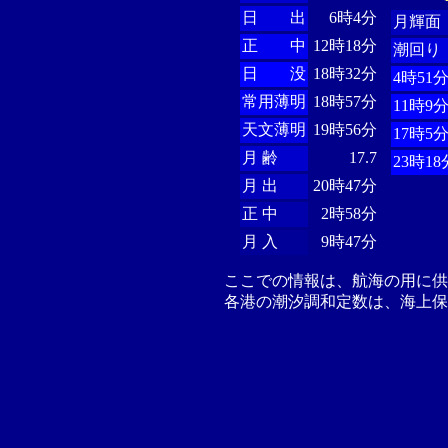
日 出
6時4分
月輝面
正 中
12時18分
潮回り
日 没
18時32分
4時51
常用薄明
18時57分
11時9
天文薄明
19時56分
17時5
月 齢
17.7
23時18
月 出
20時47分
正 中
2時58分
月 入
9時47分
ここでの情報は、航海の用に
各港の潮汐調和定数は、海上保