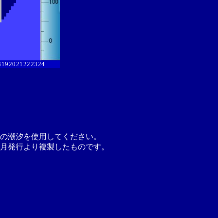
8
19
20
21
22
23
24
の潮汐を使用してください。
月発行より複製したものです。