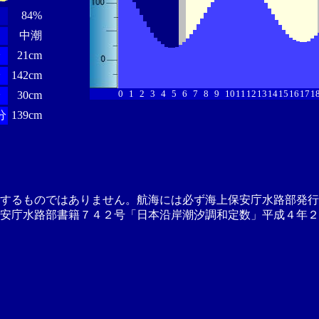
84%
中潮
分
21cm
分
142cm
0
1
2
3
4
5
6
7
8
9
10
11
12
13
14
15
16
17
1
分
30cm
分
139cm
供するものではありません。航海には必ず海上保安庁水路部発行
安庁水路部書籍７４２号「日本沿岸潮汐調和定数」平成４年２