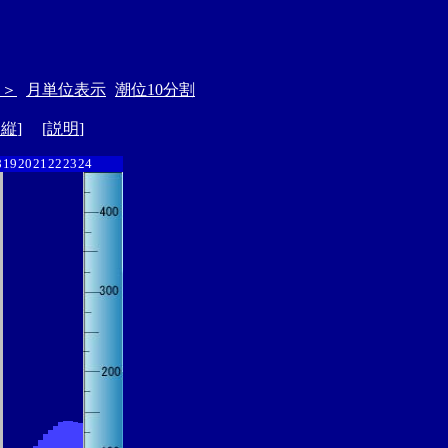
＞＞
月単位表示
潮位10分割
ド縦
] [
説明
]
8
19
20
21
22
23
24