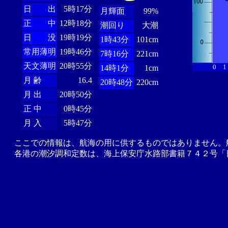
日 出
5時17分
月輝面
99%
正 中
12時18分
潮回り
大潮
日 没
19時19分
1時43分
101cm
常用薄明
19時46分
7時16分
221cm
天文薄明
20時55分
0
1
14時1分
1cm
月 齢
16.4
20時48分
220cm
月 出
20時50分
正 中
0時45分
月 入
5時47分
ここでの情報は、航海の用に供するものではありません。
各港の潮汐調和定数は、海上保安庁水路部書籍７４２号「