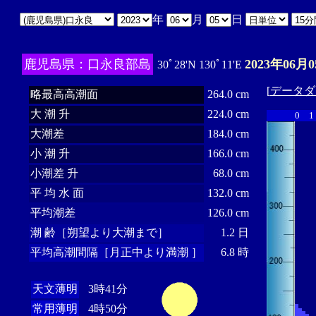
年
月
日
鹿児島県：口永良部島
2023年06月0
30ﾟ28'N 130ﾟ11'E
[
データダ
略最高高潮面
264.0 cm
大 潮 升
224.0 cm
0
1
大潮差
184.0 cm
小 潮 升
166.0 cm
小潮差 升
68.0 cm
平 均 水 面
132.0 cm
平均潮差
126.0 cm
潮 齢［朔望より大潮まで］
1.2 日
平均高潮間隔［月正中より満潮 ］
6.8 時
天文薄明
3時41分
常用薄明
4時50分