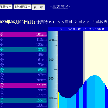
～
地方選択
～
2023年06月05日(月)
＜＜
前日
翌日
＞＞
月単位表
使用時 JST
00
01
02
03
04
05
06
07
08
09
・・・・・・
・・・・・・・
3分
101cm
2分
113cm
3分
125cm
8分
137cm
0分
149cm
2分
161cm
3分
173cm
6分
185cm
0分
197cm
0分
209cm
6分
221cm
2分
199cm
9分
177cm
9分
155cm
6分
133cm