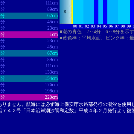
2分
111cm
8分
89cm
5分
67cm
4分
45cm
00
01
02
03
04
05
06
07
08
09
0分
23cm
■潮の青色：2～4分、6～8分を示
1分
1cm
■黄色棒：平均水面、ピンク棒：
3分
23cm
8分
45cm
8分
67cm
5分
89cm
1分
111cm
6分
133cm
4分
154cm
4分
176cm
1分
198cm
8分
220cm
ありません。航海には必ず海上保安庁水路部発行の潮汐を使用
籍７４２号「日本沿岸潮汐調和定数」平成４年２月発行より複