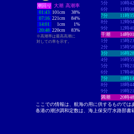
5分
10時4
潮回り
大潮
高潮率
6分
11時0
01:43
101cm
38%
7分
11時3
07:16
221cm
84%
8分
12時0
14:01
1cm
1%
9分
12時4
20:48
220cm
83%
干潮
14時0
※高潮率は最高高潮に
1分
15時2
対しての率を示す。
2分
15時5
3分
16時2
4分
16時5
5分
17時2
6分
17時4
7分
18時1
8分
18時4
9分
19時2
満潮
20時4
ここでの情報は、航海の用に供するものでは
各港の潮汐調和定数は、海上保安庁水路部書