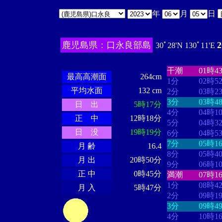
年
月
日
鹿児島県：口永良部島
30ﾟ28'N 130ﾟ11'E
・・・・
・・
・・・・・・
・・・・・・
干潮
01時4
最高高潮面
264cm
1分
02時5
平均水面
132 cm
2分
03時2
3分
03時4
日 出
5時17分
4分
04時1
正 中
12時18分
5分
04時3
日 没
19時19分
6分
04時5
7分
05時1
月 齢
16.4
8分
05時4
月 出
20時50分
9分
06時1
正 中
0時45分
満潮
07時1
1分
08時4
月 入
5時47分
2分
09時1
3分
09時4
4分
10時1