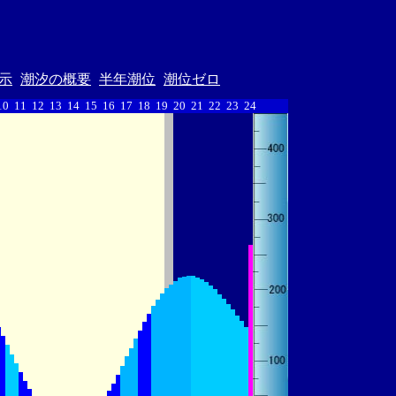
示
潮汐の概要
半年潮位
潮位ゼロ
10
11
12
13
14
15
16
17
18
19
20
21
22
23
24