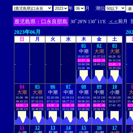
年
月 潮位
鹿児島県：口永良部島
＜＜
前月
30ﾟ28'N 130ﾟ11'E
2023年06月
20
日
月
火
水
木
金
土
01
02
03
中潮
大潮
大潮
05:03
207
05:37
213
00:29
92
11:37
36
12:13
21
06:10
218
.
.
.
.
.
18:06
206
18:49
215
12:49
9
23:50
89
.
.
19:29
220
04
05
06
07
08
09
10
大潮
大潮
中潮
中潮
中潮
中潮
小潮
01:06
96
01:43
101
02:20
106
02:59
111
03:42
116
04:33
120
05:36
120
00:
06:43
221
07:16
221
07:51
218
08:27
212
09:08
202
09:55
190
10:55
177
05:
13:25
2
14:01
1
14:39
6
15:18
15
16:00
29
16:48
45
17:43
63
12:
20:08
222
20:48
220
21:29
215
22:12
209
22:58
202
23:50
195
.
.
19:
11
12
13
14
15
16
17