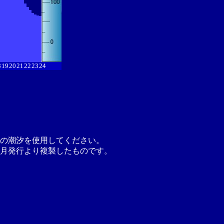
8
19
20
21
22
23
24
の潮汐を使用してください。
月発行より複製したものです。