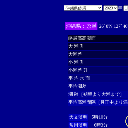
年
沖縄県：糸満
26ﾟ8'N 127ﾟ40
略最高高潮面
大 潮 升
大潮差
小 潮 升
小潮差 升
平 均 水 面
平均潮差
潮 齢［朔望より大潮まで］
平均高潮間隔［月正中より満
天文薄明
5時10分
常用薄明
6時3分