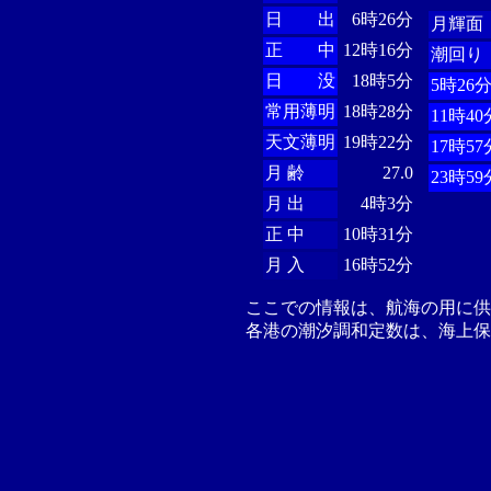
日 出
6時26分
月輝面
正 中
12時16分
潮回り
日 没
18時5分
5時26
常用薄明
18時28分
11時40
天文薄明
19時22分
17時57
月 齢
27.0
23時59
月 出
4時3分
正 中
10時31分
月 入
16時52分
ここでの情報は、航海の用に
各港の潮汐調和定数は、海上保