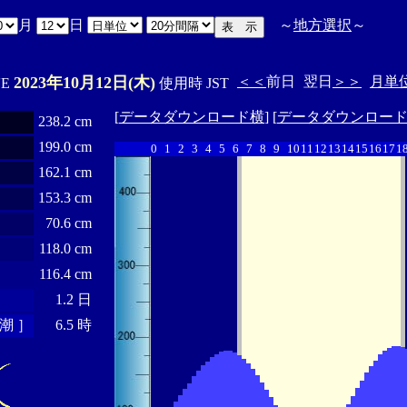
月
日
～
地方選択
～
2023年10月12日(木)
＜＜
前日
翌日
＞＞
月単
'E
使用時 JST
[
データダウンロード横
] [
データダウンロー
238.2 cm
199.0 cm
0
1
2
3
4
5
6
7
8
9
10
11
12
13
14
15
16
17
1
162.1 cm
153.3 cm
70.6 cm
118.0 cm
116.4 cm
1.2 日
潮 ］
6.5 時