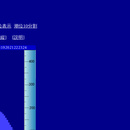
位表示
潮位10分割
ド縦
] [
説明
]
8
19
20
21
22
23
24