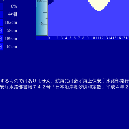
6%
中潮
分
182cm
分
58cm
0
1
2
3
4
5
6
7
8
9
10
11
12
13
14
15
16
17
1
分
189cm
分
65cm
供するものではありません。航海には必ず海上保安庁水路部発行
安庁水路部書籍７４２号「日本沿岸潮汐調和定数」平成４年２