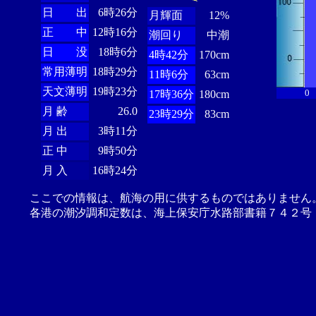
日 出
6時26分
月輝面
12%
正 中
12時16分
潮回り
中潮
日 没
18時6分
4時42分
170cm
常用薄明
18時29分
11時6分
63cm
天文薄明
19時23分
0
17時36分
180cm
月 齢
26.0
23時29分
83cm
月 出
3時11分
正 中
9時50分
月 入
16時24分
ここでの情報は、航海の用に供するものではありません
各港の潮汐調和定数は、海上保安庁水路部書籍７４２号