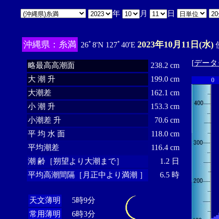
年
月
日
沖縄県：糸満
2023年10月11日(水)
26ﾟ8'N 127ﾟ40'E
[
データ
略最高高潮面
238.2 cm
大 潮 升
199.0 cm
0
大潮差
162.1 cm
小 潮 升
153.3 cm
小潮差 升
70.6 cm
平 均 水 面
118.0 cm
平均潮差
116.4 cm
潮 齢［朔望より大潮まで］
1.2 日
平均高潮間隔［月正中より満潮 ］
6.5 時
天文薄明
5時9分
常用薄明
6時3分