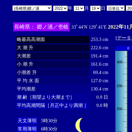
年
月
日
長崎県： 郷ノ浦／壱岐
2022年11
33ﾟ44'N 129ﾟ41'E
[
データ
略最高高潮面
253.3 cm
大 潮 升
222.6 cm
0
大潮差
191.4 cm
小 潮 升
161.6 cm
小潮差 升
69.4 cm
平 均 水 面
127.0 cm
平均潮差
130.4 cm
潮 齢［朔望より大潮まで］
0.9 日
平均高潮間隔［月正中より満潮 ］
9.0 時
天文薄明
5時30分
常用薄明
6時30分