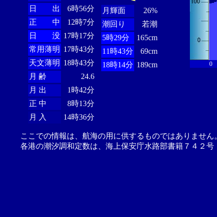
日 出
6時56分
月輝面
26%
正 中
12時7分
潮回り
若潮
日 没
17時17分
5時29分
165cm
常用薄明
17時43分
11時43分
69cm
天文薄明
18時43分
0
18時14分
189cm
月 齢
24.6
月 出
1時42分
正 中
8時13分
月 入
14時36分
ここでの情報は、航海の用に供するものではありません
各港の潮汐調和定数は、海上保安庁水路部書籍７４２号