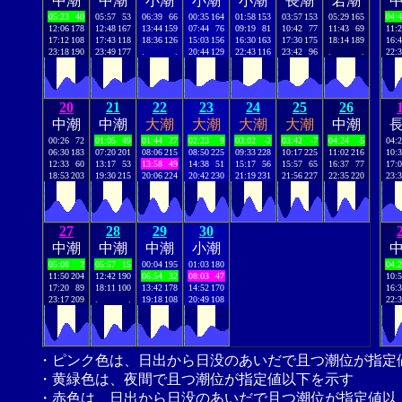
中潮
中潮
小潮
小潮
小潮
長潮
若潮
05:23
40
05:57
53
06:39
66
00:35
164
01:58
153
03:57
153
05:29
165
04:
12:06
178
12:48
167
13:44
159
07:44
76
09:19
81
10:42
77
11:43
69
11:
17:12
108
17:43
118
18:36
126
15:03
156
16:30
163
17:30
175
18:14
189
16:
23:18
190
23:49
177
.
.
20:44
129
22:43
116
23:42
96
.
.
22:
20
21
22
23
24
25
26
中潮
中潮
大潮
大潮
大潮
大潮
中潮
00:26
72
01:05
49
01:44
27
02:23
9
03:02
-2
03:42
-7
04:24
-5
04:
06:30
183
07:20
201
08:06
215
08:50
225
09:33
228
10:17
225
11:02
216
10:
12:33
60
13:17
53
13:58
49
14:38
51
15:17
56
15:57
65
16:37
77
17:
18:53
203
19:30
215
20:06
224
20:42
230
21:19
231
21:56
227
22:35
220
23:
27
28
29
30
中潮
中潮
中潮
小潮
05:08
2
05:57
15
00:04
195
01:03
180
04:
11:50
204
12:42
190
06:54
32
08:03
47
10:
17:20
89
18:11
100
13:42
178
14:52
170
16:
23:17
209
.
.
19:18
108
20:49
108
22:
・ピンク色は、日出から日没のあいだで且つ潮位が指定
・黄緑色は、夜間で且つ潮位が指定値以下を示す
・赤色は、日出から日没のあいだで且つ潮位が指定値以