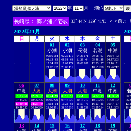
年
月 潮位
長崎県： 郷ノ浦／壱岐
＜＜
前月
33ﾟ44'N 129ﾟ41'E
2022年11月
20
日
月
火
水
木
金
土
01
02
03
04
05
小潮
小潮
長潮
若潮
中潮
00:56
184
02:26
170
04:29
171
00:08
97
00:54
72
08:13
63
09:58
69
11:23
64
05:58
185
06:57
203
.
.
.
15:24
169
17:07
174
18:09
187
12:23
57
13:10
51
21:07
132
23:03
119
.
.
18:51
200
19:26
212
06
07
08
09
10
11
12
中潮
大潮
大潮
大潮
大潮
中潮
中潮
01:33
50
02:09
32
02:44
19
03:18
13
03:51
13
04:22
19
04:53
29
00:
07:45
217
08:26
226
09:05
229
09:42
225
10:18
217
10:53
205
11:29
192
06:
13:49
48
14:25
49
14:58
54
15:28
63
15:57
73
16:23
85
16:47
97
12:
19:58
222
20:30
229
21:00
231
21:30
230
21:58
223
22:25
214
22:51
203
18:
13
14
15
16
17
18
19