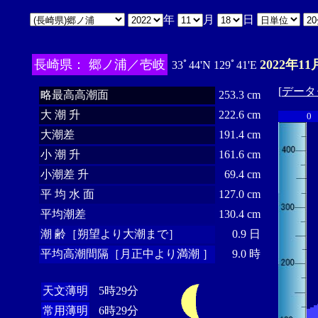
年
月
日
長崎県： 郷ノ浦／壱岐
2022年11
33ﾟ44'N 129ﾟ41'E
[
データ
略最高高潮面
253.3 cm
大 潮 升
222.6 cm
0
大潮差
191.4 cm
小 潮 升
161.6 cm
小潮差 升
69.4 cm
平 均 水 面
127.0 cm
平均潮差
130.4 cm
潮 齢［朔望より大潮まで］
0.9 日
平均高潮間隔［月正中より満潮 ］
9.0 時
天文薄明
5時29分
常用薄明
6時29分