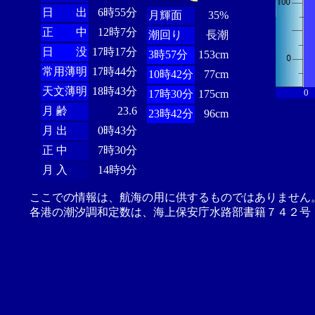
日 出
6時55分
月輝面
35%
正 中
12時7分
潮回り
長潮
日 没
17時17分
3時57分
153cm
常用薄明
17時44分
10時42分
77cm
天文薄明
18時43分
0
17時30分
175cm
月 齢
23.6
23時42分
96cm
月 出
0時43分
正 中
7時30分
月 入
14時9分
ここでの情報は、航海の用に供するものではありません
各港の潮汐調和定数は、海上保安庁水路部書籍７４２号