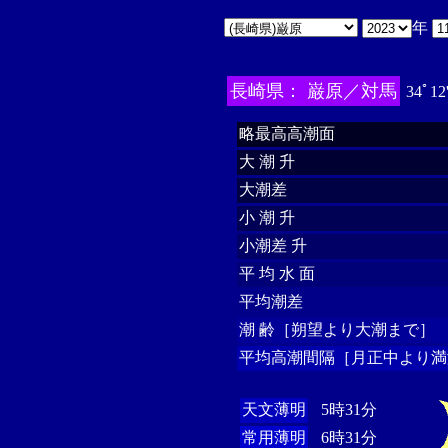
年
長崎県： 巌原／対馬
34ﾟ12
略最高高潮面
大 潮 升
大潮差
小 潮 升
小潮差 升
平 均 水 面
平均潮差
潮 齢［朔望より大潮まで］
平均高潮間隔［月正中より満
天文薄明
5時31分
常用薄明
6時31分