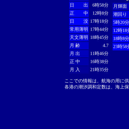
日 出
6時58分
月輝面
正 中
12時8分
潮回り
日 没
17時18分
5時20
常用薄明
17時44分
12時18
天文薄明
18時45分
18時8
月 齢
4.7
23時58
月 出
11時46分
正 中
16時38分
月 入
21時35分
ここでの情報は、航海の用に
各港の潮汐調和定数は、海上保