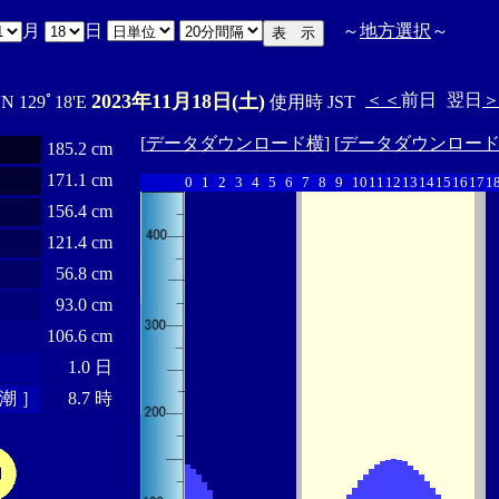
月
日
～
地方選択
～
2023年11月18日(土)
＜＜
前日
翌日
'N 129ﾟ18'E
使用時 JST
[
データダウンロード横
] [
データダウンロー
185.2 cm
171.1 cm
0
1
2
3
4
5
6
7
8
9
10
11
12
13
14
15
16
17
1
156.4 cm
121.4 cm
56.8 cm
93.0 cm
106.6 cm
1.0 日
潮 ］
8.7 時