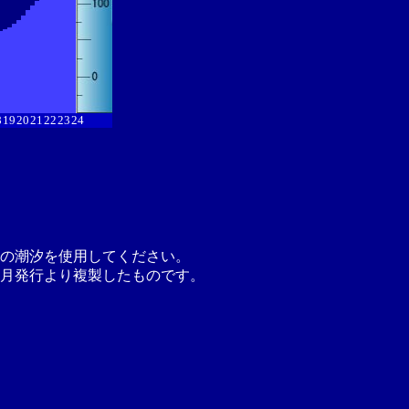
8
19
20
21
22
23
24
の潮汐を使用してください。
月発行より複製したものです。