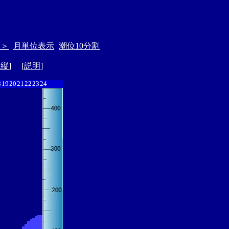
＞＞
月単位表示
潮位10分割
ド縦
] [
説明
]
8
19
20
21
22
23
24