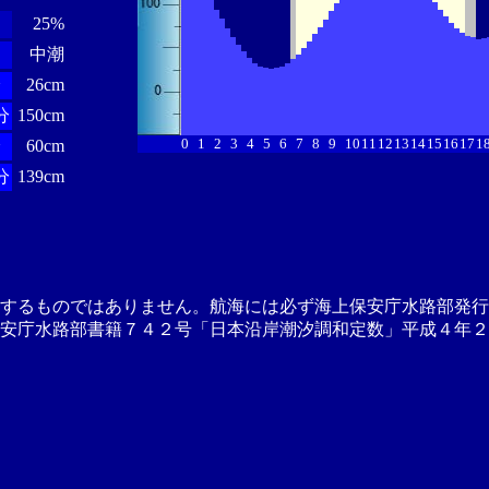
25%
中潮
分
26cm
分
150cm
0
1
2
3
4
5
6
7
8
9
10
11
12
13
14
15
16
17
1
分
60cm
分
139cm
供するものではありません。航海には必ず海上保安庁水路部発行
安庁水路部書籍７４２号「日本沿岸潮汐調和定数」平成４年２