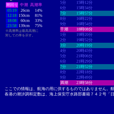
5分
15時12分
潮回り
中潮
高潮率
6分
15時34分
05:19
26cm
14%
7分
15時57分
12:18
150cm
81%
8分
16時22分
18:08
60cm
33%
9分
16時54分
23:58
139cm
75%
干潮
18時08分
※高潮率は最高高潮に
1分
19時20分
対しての率を示す。
2分
19時52分
3分
20時19分
4分
20時43分
5分
21時06分
6分
21時29分
7分
21時52分
8分
22時18分
9分
22時49分
満潮
23時58分
ここでの情報は、航海の用に供するものではありません。
各港の潮汐調和定数は、海上保安庁水路部書籍７４２号「