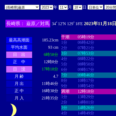
年
月
日
長崎県： 巌原／対馬
2023年11月18日
34ﾟ12'N 129ﾟ18'E
・・・・
・・・・・・・・
・
・・・・・・
・・・・・・
干潮
05時19分
最高高潮面
185.23cm
1分
06時42分
平均水面
93 cm
2分
07時21分
3分
07時53分
日 出
6時58分
4分
08時22分
正 中
12時8分
5分
08時50分
日 没
17時18分
6分
09時17分
7分
09時46分
月 齢
4.7
8分
10時17分
月 出
11時46分
9分
10時54分
正 中
16時38分
満潮
12時18分
1分
13時29分
月 入
21時35分
2分
14時01分
3分
14時26分
4分
14時49分