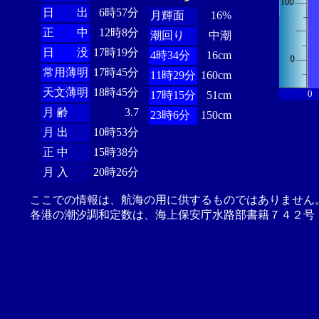
日 出
6時57分
月輝面
16%
正 中
12時8分
潮回り
中潮
日 没
17時19分
4時34分
16cm
常用薄明
17時45分
11時29分
160cm
天文薄明
18時45分
0
17時15分
51cm
月 齢
3.7
23時6分
150cm
月 出
10時53分
正 中
15時38分
月 入
20時26分
ここでの情報は、航海の用に供するものではありません
各港の潮汐調和定数は、海上保安庁水路部書籍７４２号