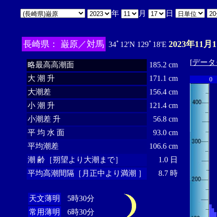
年
月
日
長崎県： 巌原／対馬
2023年11月
34ﾟ12'N 129ﾟ18'E
[
データ
略最高高潮面
185.2 cm
大 潮 升
171.1 cm
0
大潮差
156.4 cm
小 潮 升
121.4 cm
小潮差 升
56.8 cm
平 均 水 面
93.0 cm
平均潮差
106.6 cm
潮 齢［朔望より大潮まで］
1.0 日
平均高潮間隔［月正中より満潮 ］
8.7 時
天文薄明
5時30分
常用薄明
6時30分