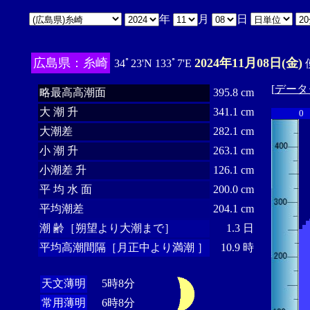
年
月
日
広島県：糸崎
2024年11月08日(金)
34ﾟ23'N 133ﾟ7'E
[
データ
略最高高潮面
395.8 cm
大 潮 升
341.1 cm
0
大潮差
282.1 cm
小 潮 升
263.1 cm
小潮差 升
126.1 cm
平 均 水 面
200.0 cm
平均潮差
204.1 cm
潮 齢［朔望より大潮まで］
1.3 日
平均高潮間隔［月正中より満潮 ］
10.9 時
天文薄明
5時8分
常用薄明
6時8分