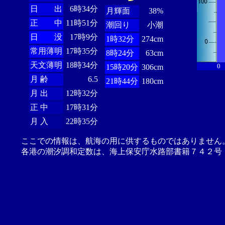
日 出
6時34分
月輝面
38%
正 中
11時51分
潮回り
小潮
日 没
17時9分
1時32分
274cm
常用薄明
17時35分
8時24分
63cm
天文薄明
18時34分
0
15時20分
306cm
月 齢
6.5
21時44分
180cm
月 出
12時32分
正 中
17時31分
月 入
22時35分
ここでの情報は、航海の用に供するものではありません
各港の潮汐調和定数は、海上保安庁水路部書籍７４２号