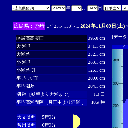
年
月
日
広島県：糸崎
2024年11月09日(土)
34ﾟ23'N 133ﾟ7'E
[
データ
略最高高潮面
395.8 cm
大 潮 升
341.1 cm
0
大潮差
282.1 cm
小 潮 升
263.1 cm
小潮差 升
126.1 cm
平 均 水 面
200.0 cm
平均潮差
204.1 cm
潮 齢［朔望より大潮まで］
1.3 日
平均高潮間隔［月正中より満潮 ］
10.9 時
天文薄明
5時9分
常用薄明
6時9分