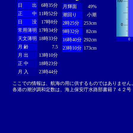
日 出
6時35分
月輝面
49%
正 中
11時52分
潮回り
小潮
日 没
17時8分
2時25分
253cm
常用薄明
17時34分
9時32分
82cm
天文薄明
18時33分
0
16時40分
292cm
月 齢
7.5
23時10分
173cm
月 出
13時10分
正 中
18時23分
月 入
23時44分
ここでの情報は、航海の用に供するものではありません
各港の潮汐調和定数は、海上保安庁水路部書籍７４２号