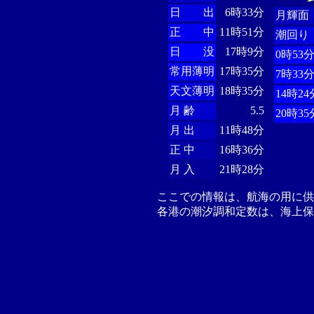
日 出
6時33分
月輝面
正 中
11時51分
潮回り
日 没
17時9分
0時53
常用薄明
17時35分
7時33
天文薄明
18時35分
14時24
月 齢
5.5
20時35
月 出
11時48分
正 中
16時36分
月 入
21時28分
ここでの情報は、航海の用に
各港の潮汐調和定数は、海上保