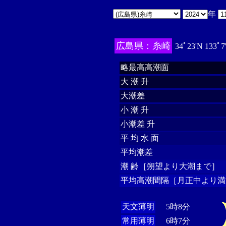
年
広島県：糸崎
34ﾟ23'N 133ﾟ7
略最高高潮面
大 潮 升
大潮差
小 潮 升
小潮差 升
平 均 水 面
平均潮差
潮 齢［朔望より大潮まで］
平均高潮間隔［月正中より満
天文薄明
5時8分
常用薄明
6時7分