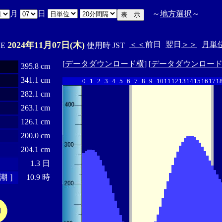
月
日
～
地方選択
～
2024年11月07日(木)
＜＜
前日
翌日
＞＞
月単
'E
使用時 JST
[
データダウンロード横
] [
データダウンロー
395.8 cm
341.1 cm
0
1
2
3
4
5
6
7
8
9
10
11
12
13
14
15
16
17
1
282.1 cm
263.1 cm
126.1 cm
200.0 cm
204.1 cm
1.3 日
潮 ］
10.9 時