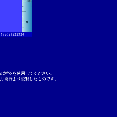
8
19
20
21
22
23
24
の潮汐を使用してください。
月発行より複製したものです。