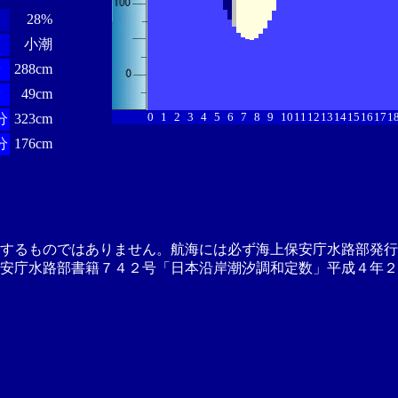
28%
小潮
分
288cm
分
49cm
0
1
2
3
4
5
6
7
8
9
10
11
12
13
14
15
16
17
1
分
323cm
分
176cm
供するものではありません。航海には必ず海上保安庁水路部発行
安庁水路部書籍７４２号「日本沿岸潮汐調和定数」平成４年２