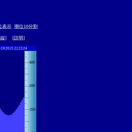
位表示
潮位10分割
ド縦
] [
説明
]
8
19
20
21
22
23
24