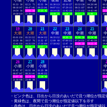
小潮
小潮
小潮
長潮
若潮
中潮
中潮
01:53
58
02:21
75
02:55
94
01:30
113
03:10
127
03:53
138
04:28
146
00:
08:18
147
08:47
145
09:23
141
04:07
111
07:29
115
08:51
107
09:41
97
06:
14:54
56
16:01
50
17:25
42
10:14
135
11:42
130
13:25
132
14:42
140
13:
20:59
119
22:39
110
.
.
18:49
31
19:58
19
20:57
8
21:49
1
19:
19
20
21
22
23
24
25
大潮
大潮
大潮
中潮
中潮
中潮
中潮
05:01
150
05:33
152
06:04
152
06:33
152
00:30
15
01:00
30
01:24
49
03:
10:20
86
10:57
76
11:32
67
12:09
60
07:00
152
07:24
151
07:46
150
09:
15:41
150
16:31
159
17:16
164
17:58
162
12:47
54
13:28
50
14:13
47
14:
22:36
-2
23:19
-1
23:57
4
.
.
18:40
154
19:23
141
20:12
124
21:
26
27
28
小潮
小潮
小潮
01:42
67
01:51
84
01:19
98
00:
08:07
147
08:26
141
08:46
132
06:
15:07
45
16:14
43
17:38
40
13:
21:18
108
23:49
98
.
.
20:
・ピンク色は、日出から日没のあいだで且つ潮位が指定
・黄緑色は、夜間で且つ潮位が指定値以下を示す
・赤色は、日出から日没のあいだで且つ潮位が指定値以