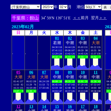
年
月 潮位
千葉県：館山
＜＜
前月
翌月
＞＞
34ﾟ59'N 139ﾟ51'E
2023年02月
20
日
月
火
水
木
金
土
01
02
03
04
若潮
中潮
中潮
大潮
04:30
118
04:44
126
05:03
131
05:22
135
07:41
112
09:06
107
09:59
98
10:35
90
.
.
.
.
12:29
128
13:42
126
14:45
126
15:37
130
20:32
19
21:15
11
21:55
8
22:32
7
05
06
07
08
09
10
11
大潮
大潮
大潮
中潮
中潮
中潮
中潮
05:41
137
06:02
138
06:24
139
00:08
16
00:35
22
01:01
31
01:26
43
04:
11:03
82
11:29
76
11:53
72
06:45
141
07:07
143
07:29
145
07:53
147
10:
16:21
135
16:59
140
17:33
145
12:19
69
12:48
66
13:22
64
14:03
60
15:
23:07
9
23:39
12
.
.
18:04
147
18:37
145
19:13
140
19:58
130
22:
12
13
14
15
16
17
18