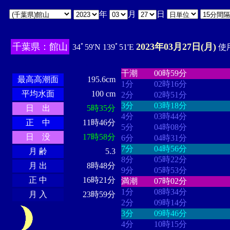
年
月
日
千葉県：館山
2023年03月27日(月)
34ﾟ59'N 139ﾟ51'E
使用
・・・・
・・・・・・・・
・
・・・・・・
・・・・・・
干潮
00時59分
最高高潮面
195.6cm
1分
02時16分
平均水面
100 cm
2分
02時51分
3分
03時18分
日 出
5時35分
4分
03時44分
正 中
11時46分
5分
04時08分
日 没
17時58分
6分
04時31分
7分
04時56分
月 齢
5.3
8分
05時22分
月 出
8時48分
9分
05時53分
正 中
16時21分
満潮
07時02分
1分
08時34分
月 入
23時59分
2分
09時14分
3分
09時46分
4分
10時15分