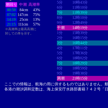
5分
10時43分
潮回り
中潮
高潮率
6分
11時10分
00:59
84cm
43%
7分
11時39分
07:02
147cm
75%
8分
12時10分
14:19
25cm
13%
9分
12時49分
21:15
111cm
57%
干潮
14時19分
※高潮率は最高高潮に
1分
15時39分
対しての率を示す。
2分
16時15分
3分
16時44分
4分
17時11分
5分
17時36分
6分
18時02分
7分
18時29分
8分
18時59分
9分
19時38分
満潮
21時15分
ここでの情報は、航海の用に供するものではありません。
各港の潮汐調和定数は、海上保安庁水路部書籍７４２号「