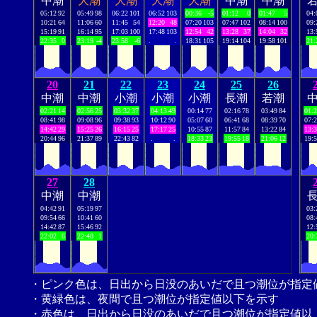
中潮
大潮
大潮
大潮
大潮
中潮
中潮
05:12
92
05:49
98
06:22
101
06:52
103
00:36
-5
01:12
0
01:47
5
04:
10:21
64
11:06
60
11:45
54
12:20
48
07:20
103
07:47
102
08:14
100
09:
15:19
91
16:14
95
17:03
100
17:48
103
12:54
42
13:28
37
14:04
32
13:
22:35
0
23:19
-4
23:58
-6
.
.
18:31
105
19:14
104
19:58
101
21:
20
21
22
23
24
25
26
中潮
中潮
小潮
小潮
小潮
長潮
若潮
02:21
14
02:56
25
03:32
37
04:13
49
00:14
77
02:16
78
03:49
84
01:
08:41
98
09:08
96
09:38
93
10:12
90
05:07
60
06:41
68
08:39
70
07:
14:42
29
15:25
26
16:15
25
17:17
25
10:55
87
11:57
84
13:22
84
13:
20:44
96
21:37
89
22:43
82
.
.
18:33
23
19:55
18
21:06
12
19:
27
28
中潮
中潮
04:42
91
05:19
97
03:
09:54
66
10:41
60
08:
14:42
87
15:46
92
12:
22:02
6
22:48
1
20:
・ピンク色は、日出から日没のあいだで且つ潮位が指定
・黄緑色は、夜間で且つ潮位が指定値以下を示す
・赤色は、日出から日没のあいだで且つ潮位が指定値以