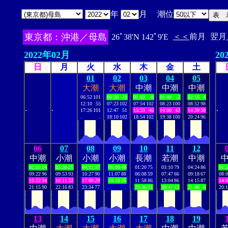
年
月 潮位
東京都：沖港／母島
＜＜
前月
翌月
26ﾟ38'N 142ﾟ9'E
2022年02月
20
日
月
火
水
木
金
土
01
02
03
04
05
大潮
大潮
中潮
中潮
中潮
06:52
101
00:26
-10
01:03
-8
01:40
-2
02:16
4
12:10
55
07:23
102
07:54
102
08:23
100
08:52
98
.
.
.
17:26
101
12:47
51
13:23
46
14:00
42
14:39
38
.
.
18:10
102
18:54
102
19:38
100
20:24
96
06
07
08
09
10
11
12
中潮
小潮
小潮
小潮
長潮
若潮
中潮
02:53
14
03:30
25
04:11
37
05:00
49
01:20
75
03:10
79
04:24
86
01:
09:22
96
09:53
93
10:27
90
11:07
88
06:08
59
07:47
66
09:18
67
08:
15:22
34
16:11
32
17:09
29
18:19
26
11:58
86
13:04
86
14:15
87
14:
21:15
90
22:16
83
23:34
77
.
.
19:36
21
20:47
13
21:46
6
20:
13
14
15
16
17
18
19