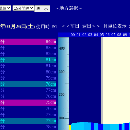
～
地方選択
～
2年03月26日(土)
＜＜
前日
翌日
＞＞
月単位表示
使用時 JST
00
01
02
03
04
05
06
07
08
09
・・・・・・
・・・・・・・
5分
84cm
6分
83cm
0分
82cm
0分
81cm
9分
81cm
7分
80cm
5分
79cm
4分
78cm
5分
77cm
1分
76cm
1分
75cm
7分
76cm
2分
77cm
2分
77cm
0分
78cm