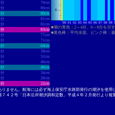
7分
79cm
3分
80cm
1分
80cm
0分
81cm
00
01
02
03
04
05
06
07
08
09
2分
82cm
■潮の青色：2～4分、6～8分を示
1分
83cm
■黄色棒：平均水面、ピンク棒：
9分
77cm
6分
71cm
4分
64cm
6分
58cm
7分
52cm
8分
46cm
9分
40cm
4分
34cm
5分
28cm
8分
22cm
ありません。航海には必ず海上保安庁水路部発行の潮汐を使用
籍７４２号「日本沿岸潮汐調和定数」平成４年２月発行より複