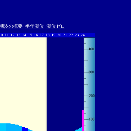
潮汐の概要
半年潮位
潮位ゼロ
10
11
12
13
14
15
16
17
18
19
20
21
22
23
24