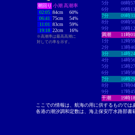
5分
08時5
潮回り
小潮
高潮率
6分
09時1
02:05
84cm
60%
7分
09時3
06:41
75cm
54%
8分
09時5
11:01
83cm
59%
9分
10時1
19:18
22cm
16%
満潮
11時0
※高潮率は最高高潮に
1分
12時5
対しての率を示す。
2分
13時4
3分
14時2
4分
14時5
5分
15時2
6分
15時5
7分
16時2
8分
17時0
9分
17時4
干潮
19時1
ここでの情報は、航海の用に供するものでは
各港の潮汐調和定数は、海上保安庁水路部書