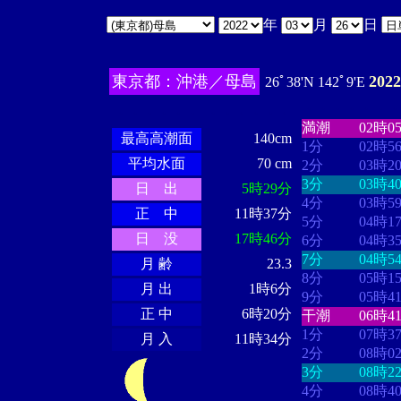
年
月
日
東京都：沖港／母島
202
26ﾟ38'N 142ﾟ9'E
・・・・
・・
・・・・・・
・・・・・・
満潮
02時0
最高高潮面
140cm
1分
02時5
平均水面
70 cm
2分
03時2
3分
03時4
日 出
5時29分
4分
03時5
正 中
11時37分
5分
04時1
日 没
17時46分
6分
04時3
7分
04時5
月 齢
23.3
8分
05時1
月 出
1時6分
9分
05時4
正 中
6時20分
干潮
06時4
1分
07時3
月 入
11時34分
2分
08時0
3分
08時2
4分
08時4