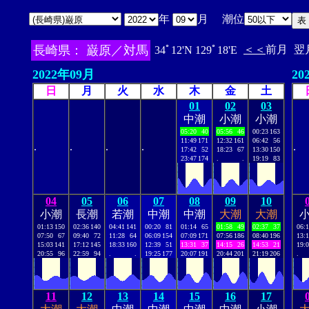
年
月 潮位
長崎県： 巌原／対馬
＜＜
前月
翌
34ﾟ12'N 129ﾟ18'E
2022年09月
20
日
月
火
水
木
金
土
01
02
03
中潮
小潮
小潮
05:20
40
05:56
46
00:23
163
11:49
171
12:32
161
06:42
56
.
.
.
.
.
17:42
52
18:23
67
13:30
150
23:47
174
.
.
19:19
83
04
05
06
07
08
09
10
小潮
長潮
若潮
中潮
中潮
大潮
大潮
01:13
150
02:36
140
04:41
141
00:20
81
01:14
65
01:58
49
02:37
37
06:
07:50
67
09:40
72
11:28
64
06:09
154
07:09
171
07:56
186
08:40
196
13:
15:03
141
17:12
145
18:33
160
12:39
51
13:31
37
14:15
26
14:53
21
19:
20:55
96
22:59
94
.
.
19:25
177
20:07
191
20:44
201
21:19
206
.
11
12
13
14
15
16
17