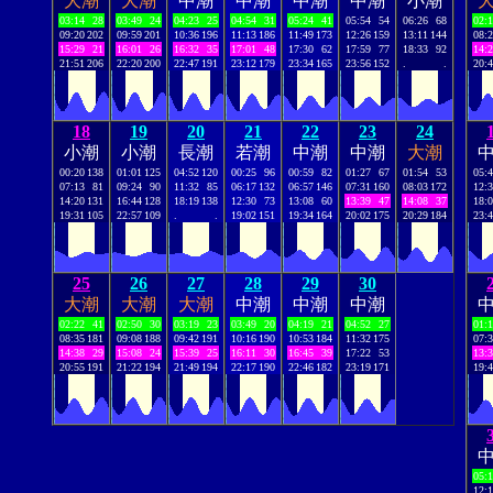
大潮
大潮
中潮
中潮
中潮
中潮
小潮
03:14
28
03:49
24
04:23
25
04:54
31
05:24
41
05:54
54
06:26
68
02:
09:20
202
09:59
201
10:36
196
11:13
186
11:49
173
12:26
159
13:11
144
08:
15:29
21
16:01
26
16:32
35
17:01
48
17:30
62
17:59
77
18:33
92
14:
21:51
206
22:20
200
22:47
191
23:12
179
23:34
165
23:56
152
.
.
20:
18
19
20
21
22
23
24
小潮
小潮
長潮
若潮
中潮
中潮
大潮
00:20
138
01:01
125
04:52
120
00:25
96
00:59
82
01:27
67
01:54
53
05:
07:13
81
09:24
90
11:32
85
06:17
132
06:57
146
07:31
160
08:03
172
12:
14:20
131
16:44
128
18:19
138
12:30
73
13:08
60
13:39
47
14:08
37
18:
19:31
105
22:57
109
.
.
19:02
151
19:34
164
20:02
175
20:29
184
23:
25
26
27
28
29
30
大潮
大潮
大潮
中潮
中潮
中潮
02:22
41
02:50
30
03:19
23
03:49
20
04:19
21
04:52
27
01:
08:35
181
09:08
188
09:42
191
10:16
190
10:53
184
11:32
175
07:
14:38
29
15:08
24
15:39
25
16:11
30
16:45
39
17:22
53
13:
20:55
191
21:22
194
21:49
194
22:17
190
22:46
182
23:19
171
19:
05:
12: