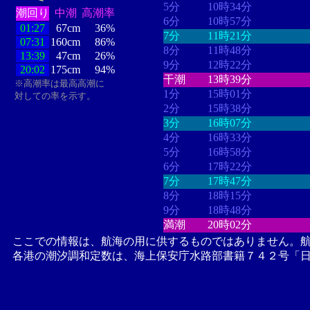
5分
10時34分
潮回り
中潮
高潮率
6分
10時57分
01:27
67cm
36%
7分
11時21分
07:31
160cm
86%
8分
11時48分
13:39
47cm
26%
9分
12時22分
20:02
175cm
94%
干潮
13時39分
※高潮率は最高高潮に
1分
15時01分
対しての率を示す。
2分
15時38分
3分
16時07分
4分
16時33分
5分
16時58分
6分
17時22分
7分
17時47分
8分
18時15分
9分
18時48分
満潮
20時02分
ここでの情報は、航海の用に供するものではありません。
各港の潮汐調和定数は、海上保安庁水路部書籍７４２号「