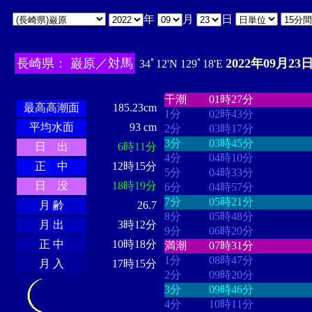
年
月
日
長崎県： 巌原／対馬
2022年09月23日
34ﾟ12'N 129ﾟ18'E
・・・・
・・・・・・・・
・
・・・・・・
・・・・・・
干潮
01時27分
最高高潮面
185.23cm
1分
02時43分
平均水面
93 cm
2分
03時17分
3分
03時45分
日 出
6時11分
4分
04時10分
正 中
12時15分
5分
04時33分
日 没
18時19分
6分
04時57分
7分
05時21分
月 齢
26.7
8分
05時48分
月 出
3時12分
9分
06時20分
正 中
10時18分
満潮
07時31分
1分
08時47分
月 入
17時15分
2分
09時20分
3分
09時46分
4分
10時11分