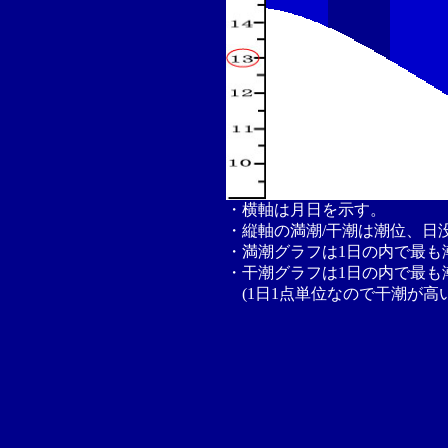
・横軸は月日を示す。
・縦軸の満潮/干潮は潮位、日
・満潮グラフは1日の内で最も
・干潮グラフは1日の内で最も
(1日1点単位なので干潮が高