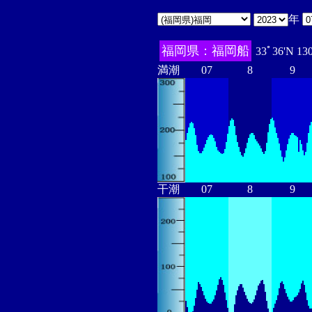
年
福岡県：福岡船
33ﾟ36'N 13
満潮
07
8
9
干潮
07
8
9