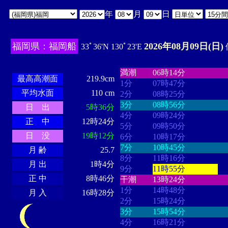
年
月
日
福岡県：福岡船
2026年08月09日(日)
33ﾟ36'N 130ﾟ23'E
・・・・
・・・・・・・・
・
・・・・・・
・・・・・・
満潮
06時14分
最高高潮面
219.9cm
1分
07時47分
平均水面
110 cm
2分
08時25分
3分
08時56分
日 出
5時36分
4分
09時24分
正 中
12時24分
5分
09時50分
日 没
19時12分
6分
10時17分
7分
10時45分
月 齢
25.7
8分
11時16分
月 出
1時4分
9分
11時55分
正 中
8時46分
干潮
13時24分
1分
14時48分
月 入
16時28分
2分
15時24分
3分
15時54分
4分
16時21分