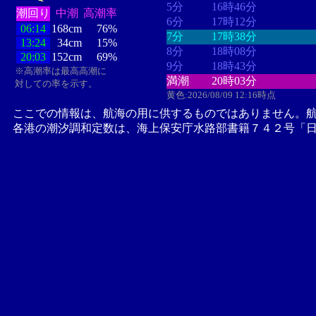
5分
16時46分
潮回り
中潮
高潮率
6分
17時12分
06:14
168cm
76%
7分
17時38分
13:24
34cm
15%
8分
18時08分
20:03
152cm
69%
9分
18時43分
※高潮率は最高高潮に
満潮
20時03分
対しての率を示す。
黄色:2026/08/09 12:16時点
ここでの情報は、航海の用に供するものではありません。
各港の潮汐調和定数は、海上保安庁水路部書籍７４２号「