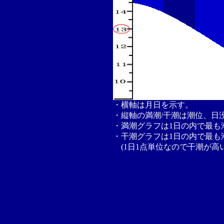
・横軸は月日を示す。
・縦軸の満潮/干潮は潮位、日
・満潮グラフは1日の内で最も
・干潮グラフは1日の内で最も
(1日1点単位なので干潮が高