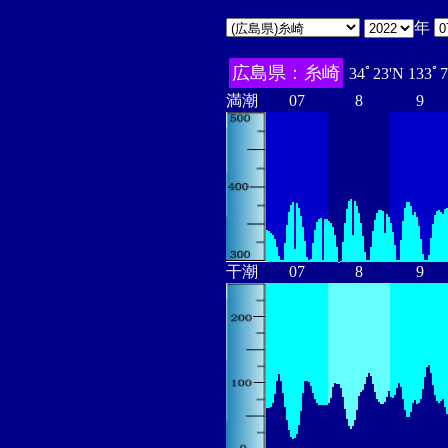
年
広島県：糸崎
34ﾟ23'N 133ﾟ
満潮
07
8
9
干潮
07
8
9